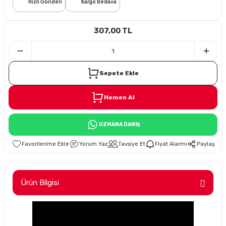
Hızlı Gönderi
Kargo Bedava
i
307,00 TL
Sepete Ekle
Hemen Al
Süspansiyon
UZMANA DANIŞ
ünleri
Yorum Yaz
Tavsiye Et
Fiyat Alarmı
Paylaş
Ürün Bilgisi
olu
temi