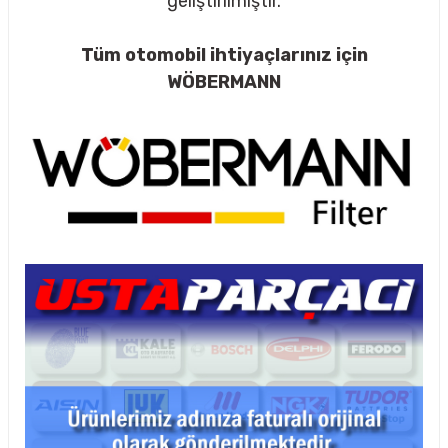
geliştirilmiştir.
Tüm otomobil ihtiyaçlarınız için
WÖBERMANN
rçalar
nları
sıtma
ve Rulman