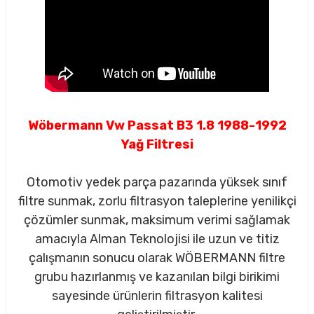
Wöbermann Vw Passat B3 1.8 1988-1992
Yağ Filtresi
Otomotiv yedek parça pazarında yüksek sınıf
filtre sunmak, zorlu filtrasyon taleplerine yenilikçi
çözümler sunmak, maksimum verimi sağlamak
amacıyla Alman Teknolojisi ile uzun ve titiz
çalışmanın sonucu olarak WÖBERMANN filtre
sörü
grubu hazırlanmış ve kazanılan bilgi birikimi
sayesinde ürünlerin filtrasyon kalitesi
m Ürünleri