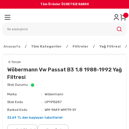
Tüm Ürünler ÜCRETSİZ KARGO
Geri Dön
iler
yodik Bakım
Anasayfa
Tüm Kategoriler
Filtreler
Yağ Filtresi
0 Yorum
Wöbermann Vw Passat B3 1.8 1988-1992 Yağ
Filtresi
eme Sistemi
Stok Durumu
Marka
Wöbermann
Balata
Stok Kodu
UP1915287
Barkod Kodu
WM-9649-WM719-5Y
sörü
32,69 TL den başlayan taksitlerle!
ar