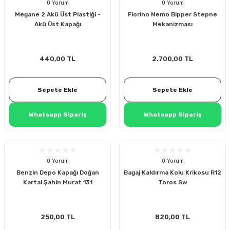
0 Yorum
0 Yorum
Megane 2 Akü Üst Plastiği -
Fiorino Nemo Bipper Stepne
Akü Üst Kapağı
Mekanizması
440,00 TL
2.700,00 TL
Sepete Ekle
Sepete Ekle
Whatsapp Sipariş
Whatsapp Sipariş
0 Yorum
0 Yorum
Benzin Depo Kapağı Doğan
Bagaj Kaldırma Kolu Krikosu R12
Kartal Şahin Murat 131
Toros Sw
sörü
250,00 TL
820,00 TL
m Ürünleri