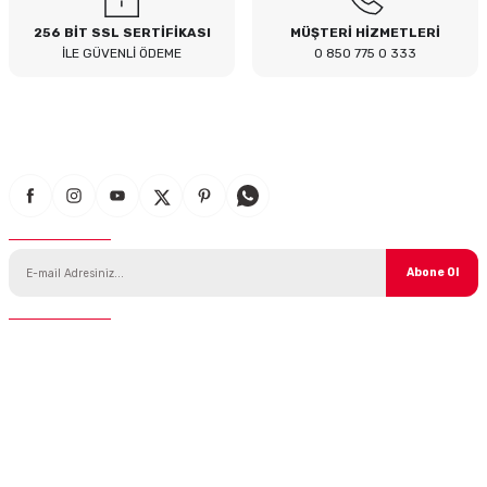
256 BİT SSL SERTİFİKASI
MÜŞTERİ HİZMETLERİ
İLE GÜVENLİ ÖDEME
0 850 775 0 333
E-Bülten Aboneliği
Abone Ol
İletişim
Telefon :
0 850 775 0 333
E-Mail :
info@ustaparcaci.com.tr
Andiclar.com