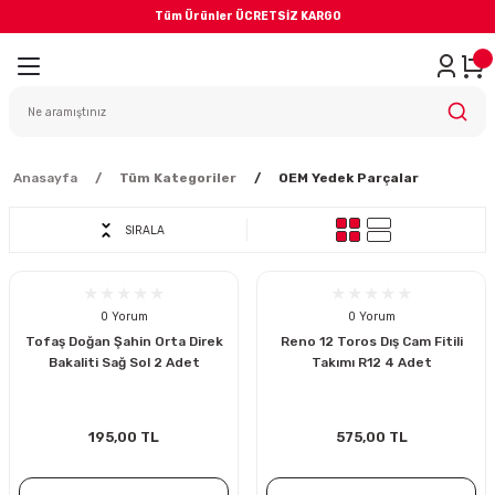
Tüm Ürünler ÜCRETSİZ KARGO
Geri Dön
iler
yodik Bakım
Anasayfa
Tüm Kategoriler
OEM Yedek Parçalar
SIRALA
0 Yorum
0 Yorum
eme Sistemi
Tofaş Doğan Şahin Orta Direk
Reno 12 Toros Dış Cam Fitili
Bakaliti Sağ Sol 2 Adet
Takımı R12 4 Adet
Balata
sörü
195,00 TL
575,00 TL
ar