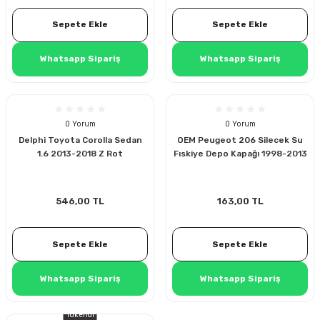
Sepete Ekle
Sepete Ekle
Whatsapp Sipariş
Whatsapp Sipariş
rçalar
0 Yorum
0 Yorum
nları
Delphi Toyota Corolla Sedan
OEM Peugeot 206 Silecek Su
1.6 2013-2018 Z Rot
Fıskiye Depo Kapağı 1998-2013
sıtma
546,00 TL
163,00 TL
ve Rulman
Sepete Ekle
Sepete Ekle
Whatsapp Sipariş
Whatsapp Sipariş
Tükendi