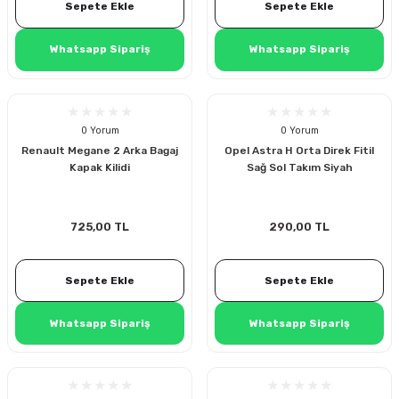
Sepete Ekle
Sepete Ekle
i
Whatsapp Sipariş
Whatsapp Sipariş
0 Yorum
0 Yorum
Renault Megane 2 Arka Bagaj
Opel Astra H Orta Direk Fitil
Kapak Kilidi
Sağ Sol Takım Siyah
Süspansiyon
725,00 TL
290,00 TL
ünleri
Sepete Ekle
Sepete Ekle
olu
Whatsapp Sipariş
Whatsapp Sipariş
temi