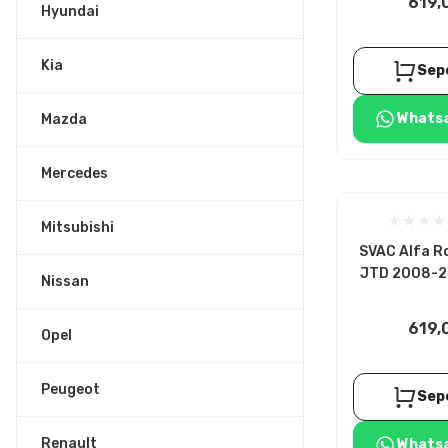
619,
Hyundai
Kia
Sep
Whatsa
Mazda
Mercedes
Mitsubishi
SVAC Alfa Ro
JTD 2008-20
Nissan
Bujisi
619,
Opel
Peugeot
Sep
Renault
Whatsa