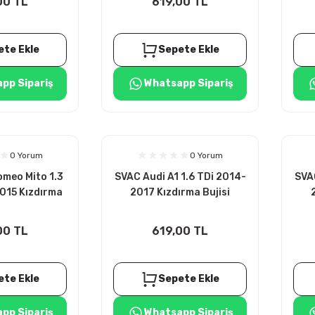
00 TL
619,00 TL
ete Ekle
Sepete Ekle
pp Sipariş
Whatsapp Sipariş
0 Yorum
0 Yorum
meo Mito 1.3
SVAC Audi A1 1.6 TDi 2014-
SVAC
15 Kızdırma
2017 Kızdırma Bujisi
 4ADET
4ADET
00 TL
619,00 TL
ete Ekle
Sepete Ekle
pp Sipariş
Whatsapp Sipariş