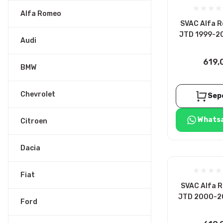
Alfa Romeo
SVAC Alfa R
JTD 1999-20
Audi
Bujisi
619,
BMW
Chevrolet
Sep
Whatsa
Citroen
Dacia
Fiat
SVAC Alfa R
JTD 2000-20
Ford
Bujisi