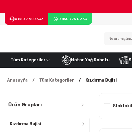
0 850 775 0 333
0 850 775 0 333
Tüm Kategoriler
Motor Yağ Robotu
S
Anasayfa
Tüm Kategoriler
Kızdırma Bujisi
Ürün Grupları
Stoktaki
Kızdırma Bujisi