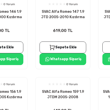
0 Yorum
0 Yorum
omeo 146 1.9
SVAC Alfa Romeo 147 1.9
SV
00 Kızdırma
JTD 2005-2010 Kızdırma
JTD
 4ADET
Bujisi 4ADET
00 TL
619,00 TL
ete Ekle
Sepete Ekle
pp Sipariş
Whatsapp Sipariş
0 Yorum
0 Yorum
omeo 156 1.9
SVAC Alfa Romeo 159 1.9
SVA
05 Kızdırma
JTDM 2005-2008
1
 4ADET
Kızdırma Bujisi 4ADET
K