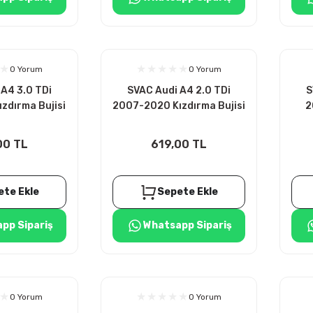
0 Yorum
0 Yorum
A4 3.0 TDi
SVAC Audi A4 2.0 TDi
S
zdırma Bujisi
2007-2020 Kızdırma Bujisi
2
DET
4ADET
00 TL
619,00 TL
ete Ekle
Sepete Ekle
pp Sipariş
Whatsapp Sipariş
0 Yorum
0 Yorum