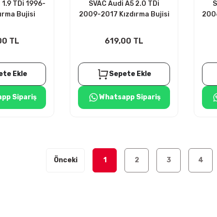
1.9 TDi 1996-
SVAC Audi A5 2.0 TDi
S
rma Bujisi
2009-2017 Kızdırma Bujisi
2006
DET
4ADET
00 TL
619,00 TL
ete Ekle
Sepete Ekle
pp Sipariş
Whatsapp Sipariş
1
2
3
4