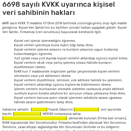
6698 sayılı KVKK uyarınca kişisel
veri sahibinin hakları
6698 sayılı KVKK 11.maddesi 07 Ekim 2016 tarihinde yürürlüğe girmiş olup ilgili madde
gereğince, Kişisel Veri Sahibi’nin bu tarihten sonraki hakları aşağıdaki gibidir: Kişisel
Veri Sahibi, Firmamıza (veri sorumlusu) başvurarak kendisiyle ilgili;
Kişisel veri işlenip işlenmediğini öğrenme,
Kişisel verileri işlenmişse buna ilişkin bilgi talep etme,
Kişisel verilerin işlenme amacını ve bunların amacına uygun kullanılıp
kullanılmadığını öğrenme,
Yurt içinde veya yurt dışında kişisel verilerin aktarıldığı üçüncü kişileri bilme,
Kişisel verilerin eksik veya yanlış işlenmiş olması hâlinde bunların
düzeltilmesini isteme,
KVKK’nun 7. maddesinde öngörülen şartlar çerçevesinde kişisel verilerin
silinmesini veya yok edilmesini isteme,
Kişisel verilerin düzeltilmesi, silinmesi, yok edilmesi halinde bu işlemlerin,
kişisel verilerin aktarıldığı üçüncü kişilere de bildirilmesini isteme,
İşlenen verilerin münhasıran otomatik sistemler vasıtasıyla analiz edilmesi
suretiyle kişinin kendisi aleyhine bir sonucun ortaya çıkmasına itiraz etme,
Kişisel verilerin kanuna aykırı olarak işlenmesi sebebiyle zarara uğraması
hâlinde zararın giderilmesini talep etme,
haklarına sahiptir.
[................]
Ticaret Odası’nın
[..........................]
sicil sayısında
kayıtlı,
[.............................]
MERSİS numarasına sahip,
[.......................................................................]
adresinde bulunan [Firma tam ünvanı],
KVKK kapsamında Veri Sorumlusu’dur. Firmamız tarafından atanacak Veri Sorumlusu
Temsilcisi, yasal altyapı sağlandığında Veri Sorumluları Sicilinde ve bu belgenin