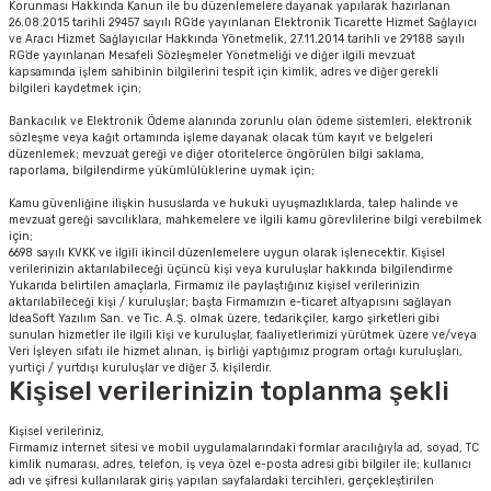
Korunması Hakkında Kanun ile bu düzenlemelere dayanak yapılarak hazırlanan
26.08.2015 tarihli 29457 sayılı RG’de yayınlanan Elektronik Ticarette Hizmet Sağlayıcı
ve Aracı Hizmet Sağlayıcılar Hakkında Yönetmelik, 27.11.2014 tarihli ve 29188 sayılı
RG’de yayınlanan Mesafeli Sözleşmeler Yönetmeliği ve diğer ilgili mevzuat
kapsamında işlem sahibinin bilgilerini tespit için kimlik, adres ve diğer gerekli
bilgileri kaydetmek için;
Bankacılık ve Elektronik Ödeme alanında zorunlu olan ödeme sistemleri, elektronik
sözleşme veya kağıt ortamında işleme dayanak olacak tüm kayıt ve belgeleri
düzenlemek; mevzuat gereği ve diğer otoritelerce öngörülen bilgi saklama,
raporlama, bilgilendirme yükümlülüklerine uymak için;
Kamu güvenliğine ilişkin hususlarda ve hukuki uyuşmazlıklarda, talep halinde ve
mevzuat gereği savcılıklara, mahkemelere ve ilgili kamu görevlilerine bilgi verebilmek
için;
6698 sayılı KVKK ve ilgili ikincil düzenlemelere uygun olarak işlenecektir. Kişisel
verilerinizin aktarılabileceği üçüncü kişi veya kuruluşlar hakkında bilgilendirme
Yukarıda belirtilen amaçlarla, Firmamız ile paylaştığınız kişisel verilerinizin
aktarılabileceği kişi / kuruluşlar; başta Firmamızın e-ticaret altyapısını sağlayan
IdeaSoft Yazılım San. ve Tic. A.Ş. olmak üzere, tedarikçiler, kargo şirketleri gibi
sunulan hizmetler ile ilgili kişi ve kuruluşlar, faaliyetlerimizi yürütmek üzere ve/veya
Veri İşleyen sıfatı ile hizmet alınan, iş birliği yaptığımız program ortağı kuruluşları,
yurtiçi / yurtdışı kuruluşlar ve diğer 3. kişilerdir.
Kişisel verilerinizin toplanma şekli
sörü
Kişisel verileriniz,
Firmamız internet sitesi ve mobil uygulamalarındaki formlar aracılığıyla ad, soyad, TC
kimlik numarası, adres, telefon, iş veya özel e-posta adresi gibi bilgiler ile; kullanıcı
m Ürünleri
adı ve şifresi kullanılarak giriş yapılan sayfalardaki tercihleri, gerçekleştirilen