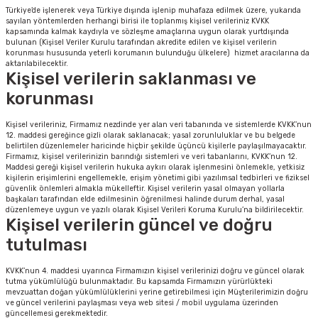
Türkiye’de işlenerek veya Türkiye dışında işlenip muhafaza edilmek üzere, yukarıda
sayılan yöntemlerden herhangi birisi ile toplanmış kişisel verileriniz KVKK
kapsamında kalmak kaydıyla ve sözleşme amaçlarına uygun olarak yurtdışında
bulunan (Kişisel Veriler Kurulu tarafından akredite edilen ve kişisel verilerin
korunması hususunda yeterli korumanın bulunduğu ülkelere) hizmet aracılarına da
aktarılabilecektir.
Kişisel verilerin saklanması ve
korunması
Kişisel verileriniz, Firmamız nezdinde yer alan veri tabanında ve sistemlerde KVKK’nun
12. maddesi gereğince gizli olarak saklanacak; yasal zorunluluklar ve bu belgede
belirtilen düzenlemeler haricinde hiçbir şekilde üçüncü kişilerle paylaşılmayacaktır.
Firmamız, kişisel verilerinizin barındığı sistemleri ve veri tabanlarını, KVKK’nun 12.
Maddesi gereği kişisel verilerin hukuka aykırı olarak işlenmesini önlemekle, yetkisiz
kişilerin erişimlerini engellemekle, erişim yönetimi gibi yazılımsal tedbirleri ve fiziksel
güvenlik önlemleri almakla mükelleftir. Kişisel verilerin yasal olmayan yollarla
başkaları tarafından elde edilmesinin öğrenilmesi halinde durum derhal, yasal
düzenlemeye uygun ve yazılı olarak Kişisel Verileri Koruma Kurulu’na bildirilecektir.
Kişisel verilerin güncel ve doğru
tutulması
KVKK’nun 4. maddesi uyarınca Firmamızın kişisel verilerinizi doğru ve güncel olarak
tutma yükümlülüğü bulunmaktadır. Bu kapsamda Firmamızın yürürlükteki
mevzuattan doğan yükümlülüklerini yerine getirebilmesi için Müşterilerimizin doğru
ve güncel verilerini paylaşması veya web sitesi / mobil uygulama üzerinden
güncellemesi gerekmektedir.