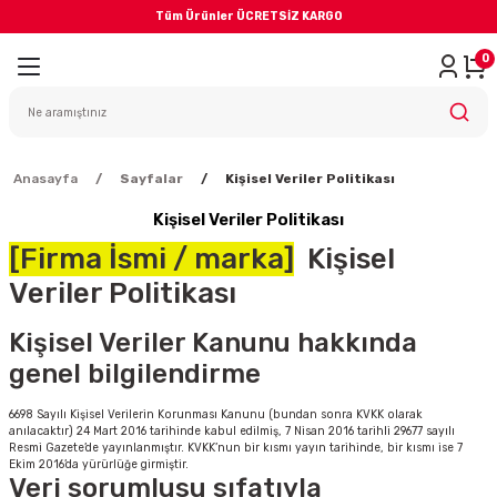
Tüm Ürünler ÜCRETSİZ KARGO
Geri Dön
0
iler
yodik Bakım
Anasayfa
Sayfalar
Kişisel Veriler Politikası
Kişisel Veriler Politikası
[Firma İsmi / marka]
Kişisel
Veriler Politikası
eme Sistemi
Kişisel Veriler Kanunu hakkında
genel bilgilendirme
Balata
6698 Sayılı Kişisel Verilerin Korunması Kanunu (bundan sonra KVKK olarak
anılacaktır) 24 Mart 2016 tarihinde kabul edilmiş, 7 Nisan 2016 tarihli 29677 sayılı
sörü
Resmi Gazete’de yayınlanmıştır. KVKK’nun bir kısmı yayın tarihinde, bir kısmı ise 7
Ekim 2016’da yürürlüğe girmiştir.
Veri sorumlusu sıfatıyla
ar