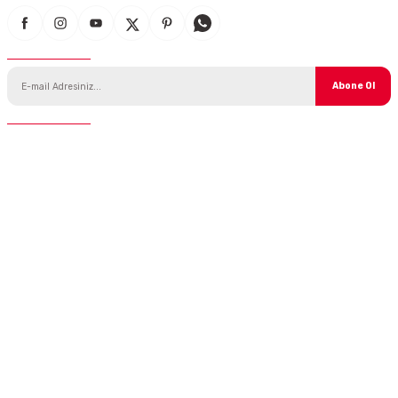
E-Bülten Aboneliği
Abone Ol
İletişim
Telefon :
0 850 775 0 333
E-Mail :
info@ustaparcaci.com.tr
Andiclar.com
Bilgilendirme
Kategoriler