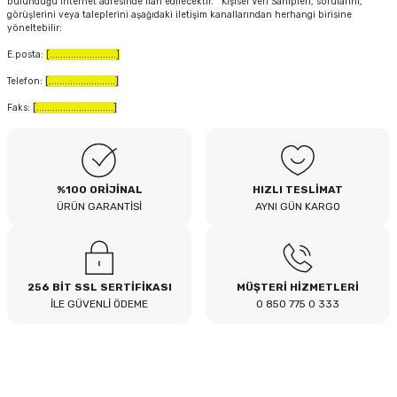
bulunduğu internet adresinde ilan edilecektir. Kişisel Veri Sahipleri, sorularını,
görüşlerini veya taleplerini aşağıdaki iletişim kanallarından herhangi birisine
yöneltebilir:
E.posta:
[.........................]
Telefon:
[.........................]
Faks:
[.............................]
%100 ORİJİNAL
HIZLI TESLİMAT
ÜRÜN GARANTİSİ
AYNI GÜN KARGO
256 BİT SSL SERTİFİKASI
MÜŞTERİ HİZMETLERİ
İLE GÜVENLİ ÖDEME
0 850 775 0 333