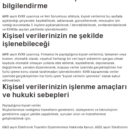
bilgilendirme
i
6698 sayılı KVKK uyarınca ve Veri Sorumlusu sıfatıyla, kişisel verileriniz bu sayfada
açıklandığı çerçevede; kaydedilecek, saklanacak, güncellenecek, mevzuatın izin
verdiği durumlarda 3. kişilere açıklanabilecek / devredilebilecek, sınıflandırılabilecek
ve KVKK’da sayılan şekillerde işlenebilecektir.
Kişisel verilerinizin ne şekilde
işlenebileceği
6698 sayılı KVKK uyarınca, Firmamız ile paylaştığınız kişisel verileriniz, tamamen veya
kısmen, otomatik olarak, veyahut herhangi bir veri kayıt sisteminin parçası olmak
Süspansiyon
kaydıyla otomatik olmayan yollarla elde edilerek, kaydedilerek, depolanarak,
değiştirilerek, yeniden düzenlenerek, kısacası veriler üzerinde gerçekleştirilen her
türlü işleme konu olarak tarafımızdan işlenebilecektir. KVKK kapsamında veriler
ünleri
üzerinde gerçekleştirilen her türlü işlem "kişisel verilerin işlenmesi” olarak kabul
edilmektedir.
Kişisel verilerinizin işlenme amaçları
ve hukuki sebepleri
olu
Paylaştığınız kişisel veriler,
Müşterilerimize verdiğimiz hizmetlerin gereklerini, sözleşmenin ve teknolojinin
gereklerine uygun şekilde yapabilmek, sunulan ürün ve hizmetlerimizi
geliştirebilmek için;
temi
6563 sayılı Elektronik Ticaretin Düzenlenmesi Hakkında Kanun, 6502 sayılı Tüketicinin