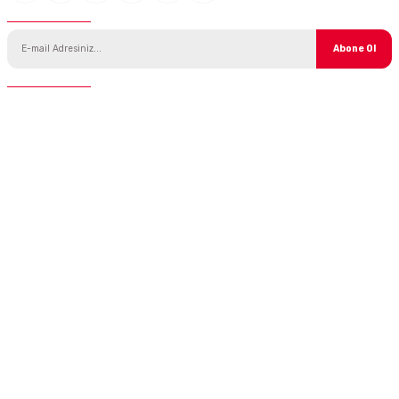
E-Bülten Aboneliği
Abone Ol
İletişim
Telefon :
0 850 775 0 333
E-Mail :
info@ustaparcaci.com.tr
Andiclar.com
Bilgilendirme
Kategoriler
Parçalar