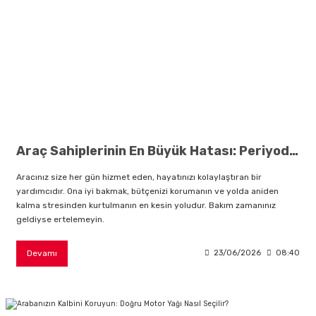
Araç Sahiplerinin En Büyük Hatası: Periyodik Bakımı Ertelemek Bütçenizi Nasıl Etkiler?
Aracınız size her gün hizmet eden, hayatınızı kolaylaştıran bir
yardımcıdır. Ona iyi bakmak, bütçenizi korumanın ve yolda aniden
kalma stresinden kurtulmanın en kesin yoludur. Bakım zamanınız
geldiyse ertelemeyin.
Devamı
23/06/2026
08:40
sörü
m Ürünleri