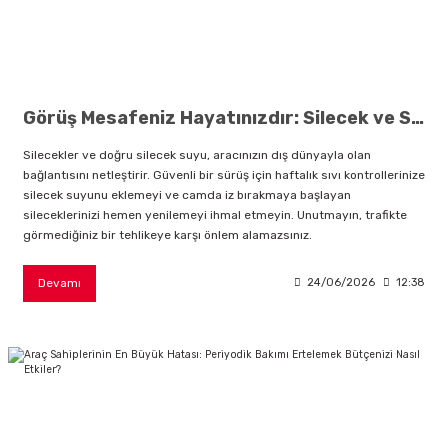
i
Görüş Mesafeniz Hayatınızdır: Silecek ve Silecek Suyunu Neden İhmal Etmemelisiniz?
Silecekler ve doğru silecek suyu, aracınızın dış dünyayla olan
bağlantısını netleştirir. Güvenli bir sürüş için haftalık sıvı kontrollerinize
silecek suyunu eklemeyi ve camda iz bırakmaya başlayan
Süspansiyon
sileceklerinizi hemen yenilemeyi ihmal etmeyin. Unutmayın, trafikte
görmediğiniz bir tehlikeye karşı önlem alamazsınız.
ünleri
Devamı
24/06/2026
12:38
olu
temi