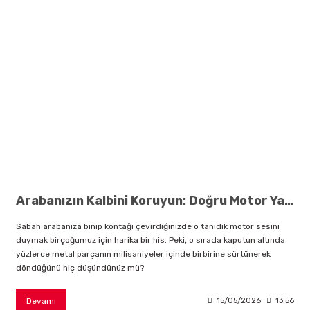
rçalar
nları
sıtma
Arabanızın Kalbini Koruyun: Doğru Motor Yağı Nasıl Seçilir?
ve Rulman
Sabah arabanıza binip kontağı çevirdiğinizde o tanıdık motor sesini
duymak birçoğumuz için harika bir his. Peki, o sırada kaputun altında
yüzlerce metal parçanın milisaniyeler içinde birbirine sürtünerek
döndüğünü hiç düşündünüz mü?
Devamı
15/05/2026
13:56