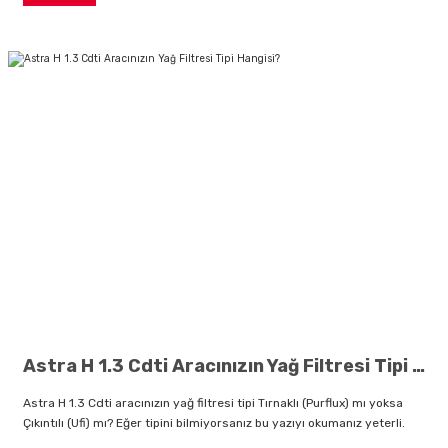
Astra H 1.3 Cdti Aracınızın Yağ Filtresi Tipi Hangisi?
Astra H 1.3 Cdti aracınızın yağ filtresi tipi Tırnaklı (Purflux) mı yoksa
Çıkıntılı (Ufi) mı? Eğer tipini bilmiyorsanız bu yazıyı okumanız yeterli.