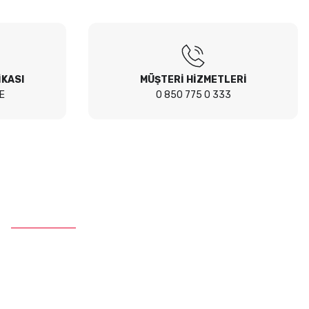
İKASI
MÜŞTERİ HİZMETLERİ
E
0 850 775 0 333
İletişim
Telefon :
0 850 775 0 333
E-Mail :
info@ustaparcaci.com.tr