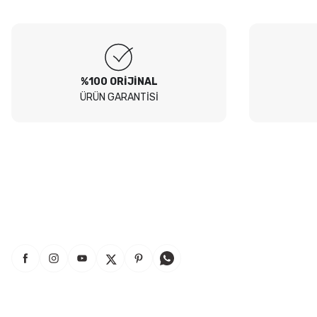
Soru
Peugeot 307 1.4 filtre seti aldim hepsi orjinal bosch güvenle
alabilirsiniz
B... I... | 04/08/2026
%100 ORİJİNAL
ÜRÜN GARANTİSİ
Siteden yaklaşık 3 yıldır alışveriş yapıyorum bir sıkıntı yaşamadım
tavsiye ederim
B... A... | 23/07/2026
Kullanışlı
E... E... | 16/07/2026
Site sade ve hızlı yeterince açık
B... T... | 08/07/2026
güzel ürün
S... Y... | 18/06/2026