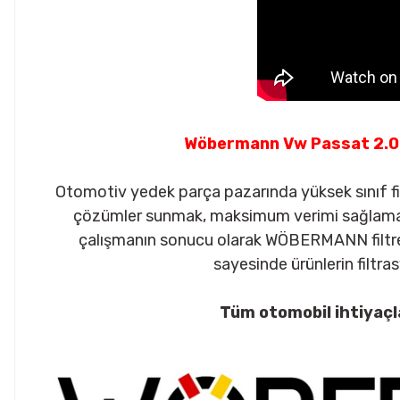
Wöbermann Vw Passat 2.0 T
Otomotiv yedek parça pazarında yüksek sınıf filt
çözümler sunmak, maksimum verimi sağlamak a
çalışmanın sonucu olarak WÖBERMANN filtre g
sayesinde ürünlerin filtrasy
Tüm otomobil ihtiyaçl