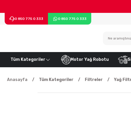
0 850 775 0 333
0 850 775 0 333
Tüm Kategoriler
Motor Yağ Robotu
S
Anasayfa
Tüm Kategoriler
Filtreler
Yağ Filt