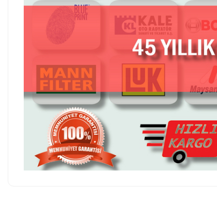
Hesaplı fiyatlar ve orijinal ürünler. Tavsiye ederim. Sadece
kargolamada hassas parçaların hasarsız gelmesi için bir tık daha
Ürün hakkında henü
fazla tedbir alınırsa olsa süper olur.
O... E... | 05/08/2026