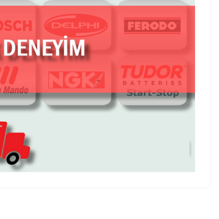
z soru sorulmamış.