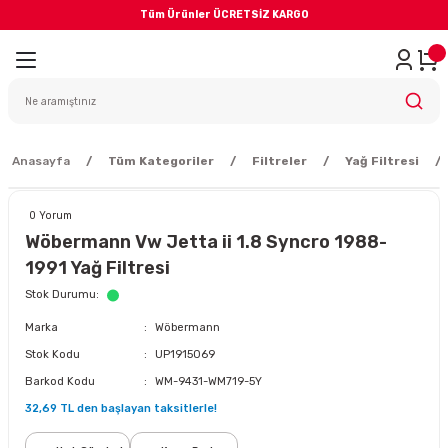
Tüm Ürünler ÜCRETSİZ KARGO
Geri Dön
iler
yodik Bakım
Anasayfa
Tüm Kategoriler
Filtreler
Yağ Filtresi
0 Yorum
Wöbermann Vw Jetta ii 1.8 Syncro 1988-
1991 Yağ Filtresi
eme Sistemi
Stok Durumu
Marka
Wöbermann
Balata
Stok Kodu
UP1915069
Barkod Kodu
WM-9431-WM719-5Y
sörü
32,69 TL den başlayan taksitlerle!
ar