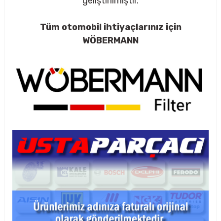
geliştirilmiştir.
Tüm otomobil ihtiyaçlarınız için
WÖBERMANN
rçalar
nları
sıtma
ve Rulman