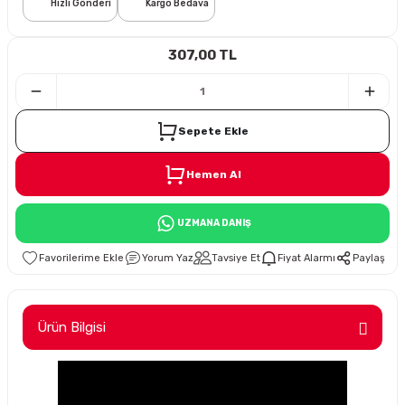
Hızlı Gönderi
Kargo Bedava
i
307,00 TL
Sepete Ekle
Hemen Al
Süspansiyon
UZMANA DANIŞ
ünleri
Yorum Yaz
Tavsiye Et
Fiyat Alarmı
Paylaş
Ürün Bilgisi
olu
temi