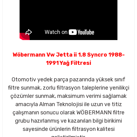
Wöbermann Vw Jetta ii 1.8 Syncro 1988-
1991 Yağ Filtresi
Otomotiv yedek parça pazarında yüksek sınıf
filtre sunmak, zorlu filtrasyon taleplerine yenilikçi
çözümler sunmak, maksimum verimi sağlamak
amacıyla Alman Teknolojisi ile uzun ve titiz
çalışmanın sonucu olarak WÖBERMANN filtre
sörü
grubu hazırlanmış ve kazanılan bilgi birikimi
sayesinde ürünlerin filtrasyon kalitesi
m Ürünleri