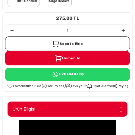
Hızlı Gönderi
Kargo Bedava
i
275,00 TL
Sepete Ekle
Hemen Al
Süspansiyon
UZMANA DANIŞ
ünleri
Yorum Yaz
Tavsiye Et
Fiyat Alarmı
Paylaş
Ürün Bilgisi
olu
temi