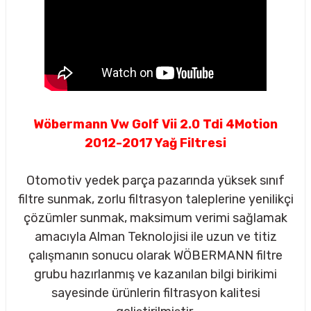
Wöbermann Vw Golf Vii 2.0 Tdi 4Motion
2012-2017 Yağ Filtresi
Otomotiv yedek parça pazarında yüksek sınıf
filtre sunmak, zorlu filtrasyon taleplerine yenilikçi
çözümler sunmak, maksimum verimi sağlamak
amacıyla Alman Teknolojisi ile uzun ve titiz
çalışmanın sonucu olarak WÖBERMANN filtre
sörü
grubu hazırlanmış ve kazanılan bilgi birikimi
sayesinde ürünlerin filtrasyon kalitesi
m Ürünleri