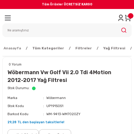
Tüm Ürünler ÜCRETSİZ KARGO
Geri Dön
iler
yodik Bakım
Anasayfa
Tüm Kategoriler
Filtreler
Yağ Filtresi
0 Yorum
Wöbermann Vw Golf Vii 2.0 Tdi 4Motion
2012-2017 Yağ Filtresi
eme Sistemi
Stok Durumu
Marka
Wöbermann
Balata
Stok Kodu
UP1915051
Barkod Kodu
WM-9413-WM7020ZY
sörü
29,28 TL den başlayan taksitlerle!
ar