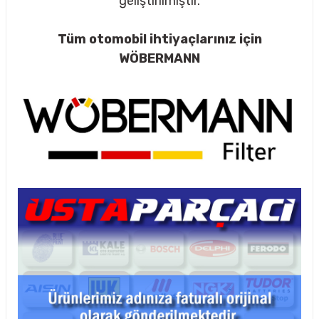
geliştirilmiştir.
Tüm otomobil ihtiyaçlarınız için
WÖBERMANN
rçalar
nları
sıtma
ve Rulman