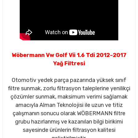
Wöbermann Vw Golf Vii 1.6 Tdi 2012-2017
Yağ Filtresi
Otomotiv yedek parça pazarında yüksek sınıf
filtre sunmak, zorlu filtrasyon taleplerine yenilikçi
çözümler sunmak, maksimum verimi sağlamak
amacıyla Alman Teknolojisi ile uzun ve titiz
çalışmanın sonucu olarak WÖBERMANN filtre
sörü
grubu hazırlanmış ve kazanılan bilgi birikimi
sayesinde ürünlerin filtrasyon kalitesi
m Ürünleri