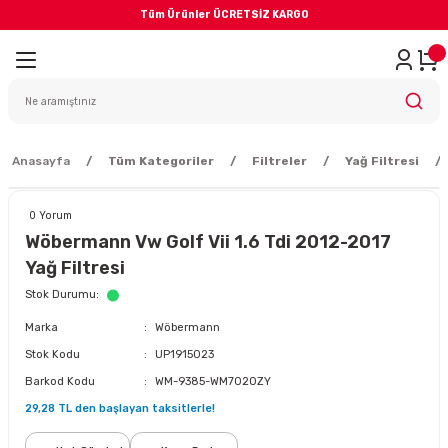
Tüm Ürünler ÜCRETSİZ KARGO
Geri Dön
iler
yodik Bakım
Anasayfa
Tüm Kategoriler
Filtreler
Yağ Filtresi
0 Yorum
Wöbermann Vw Golf Vii 1.6 Tdi 2012-2017
Yağ Filtresi
eme Sistemi
Stok Durumu
Marka
Wöbermann
Balata
Stok Kodu
UP1915023
Barkod Kodu
WM-9385-WM7020ZY
sörü
29,28 TL den başlayan taksitlerle!
ar