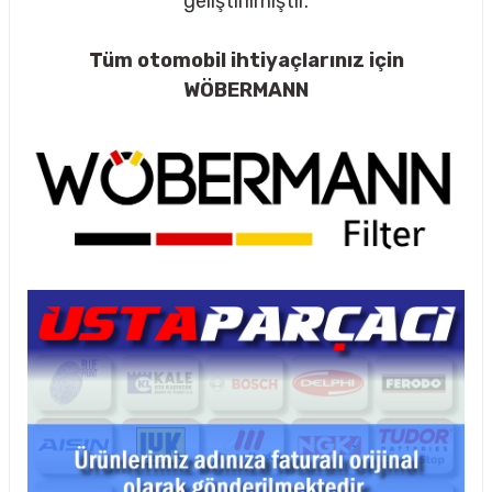
geliştirilmiştir.
Tüm otomobil ihtiyaçlarınız için
WÖBERMANN
rçalar
nları
sıtma
ve Rulman