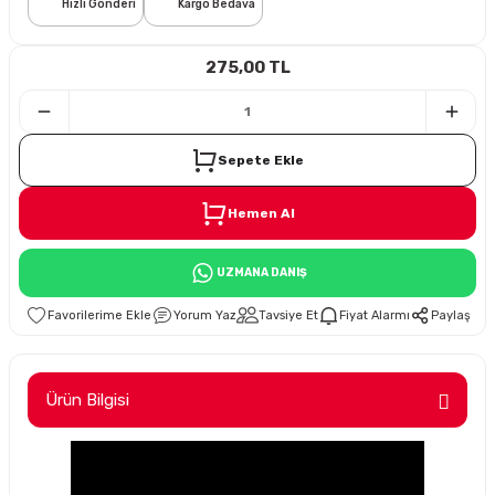
Hızlı Gönderi
Kargo Bedava
i
275,00 TL
Sepete Ekle
Hemen Al
Süspansiyon
UZMANA DANIŞ
ünleri
Yorum Yaz
Tavsiye Et
Fiyat Alarmı
Paylaş
Ürün Bilgisi
olu
temi