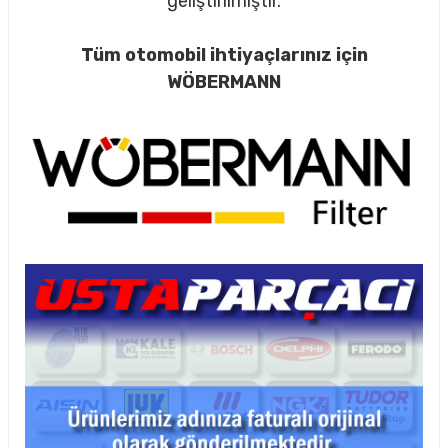
geliştirilmiştir.
Tüm otomobil ihtiyaçlarınız için
WÖBERMANN
rçalar
nları
sıtma
ve Rulman