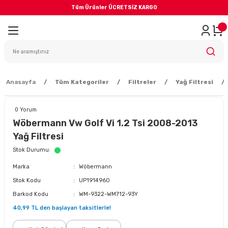
Tüm Ürünler ÜCRETSİZ KARGO
Geri Dön
iler
yodik Bakım
Anasayfa
Tüm Kategoriler
Filtreler
Yağ Filtresi
0 Yorum
Wöbermann Vw Golf Vi 1.2 Tsi 2008-2013
Yağ Filtresi
eme Sistemi
Stok Durumu
Marka
Wöbermann
Balata
Stok Kodu
UP1914960
Barkod Kodu
WM-9322-WM712-93Y
sörü
40,99 TL den başlayan taksitlerle!
ar