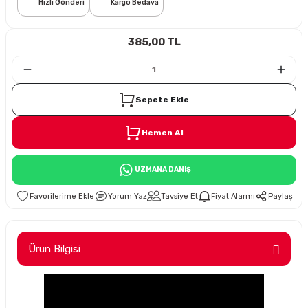
Hızlı Gönderi
Kargo Bedava
i
385,00 TL
Sepete Ekle
Hemen Al
Süspansiyon
UZMANA DANIŞ
ünleri
Yorum Yaz
Tavsiye Et
Fiyat Alarmı
Paylaş
Ürün Bilgisi
olu
temi