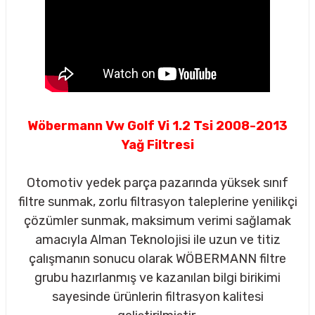
Wöbermann Vw Golf Vi 1.2 Tsi 2008-2013
Yağ Filtresi
Otomotiv yedek parça pazarında yüksek sınıf
filtre sunmak, zorlu filtrasyon taleplerine yenilikçi
çözümler sunmak, maksimum verimi sağlamak
amacıyla Alman Teknolojisi ile uzun ve titiz
çalışmanın sonucu olarak WÖBERMANN filtre
sörü
grubu hazırlanmış ve kazanılan bilgi birikimi
sayesinde ürünlerin filtrasyon kalitesi
m Ürünleri