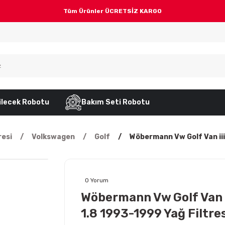
Tüm Ürünler ÜCRETSİZ KARGO
ilecek Robotu
Bakım Seti Robotu
resi
Volkswagen
Golf
Wöbermann Vw Golf Van iii
0 Yorum
Wöbermann Vw Golf Van i
1.8 1993-1999 Yağ Filtre