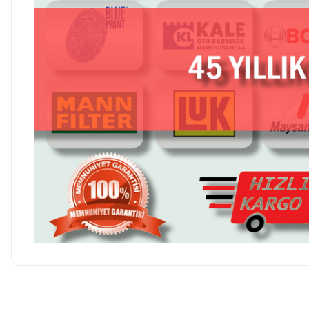
Hesaplı fiyatlar ve orijinal ürünler. Tavsiye ederim. Sadece
kargolamada hassas parçaların hasarsız gelmesi için bir tık daha
Ürün hakkında henü
fazla tedbir alınırsa olsa süper olur.
O... E... | 05/08/2026