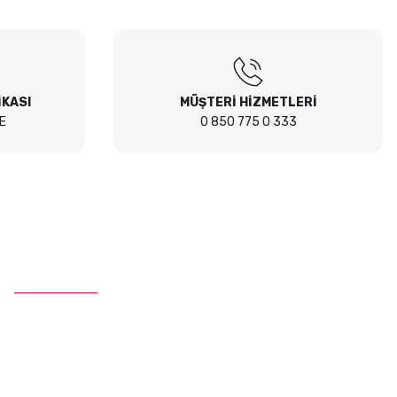
İKASI
MÜŞTERİ HİZMETLERİ
E
0 850 775 0 333
İletişim
Telefon :
0 850 775 0 333
E-Mail :
info@ustaparcaci.com.tr