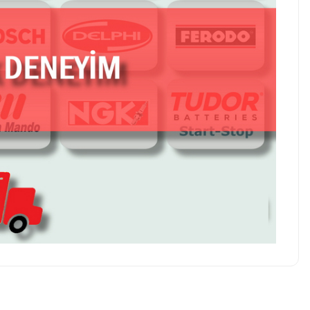
z soru sorulmamış.