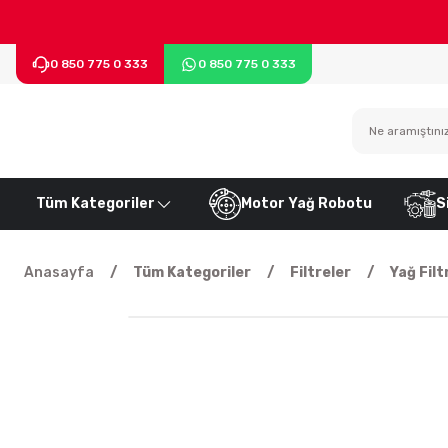
0 850 775 0 333
0 850 775 0 333
Tüm Kategoriler
Motor Yağ Robotu
S
Anasayfa
Tüm Kategoriler
Filtreler
Yağ Filt