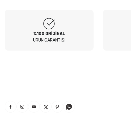
Soru
Peugeot 307 1.4 filtre seti aldim hepsi orjinal bosch güvenle
alabilirsiniz
B... I... | 04/08/2026
%100 ORİJİNAL
ÜRÜN GARANTİSİ
Siteden yaklaşık 3 yıldır alışveriş yapıyorum bir sıkıntı yaşamadım
tavsiye ederim
B... A... | 23/07/2026
Kullanışlı
E... E... | 16/07/2026
Site sade ve hızlı yeterince açık
B... T... | 08/07/2026
güzel ürün
S... Y... | 18/06/2026