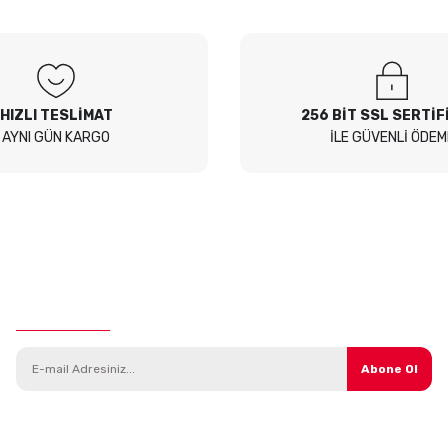
 Sor
HIZLI TESLİMAT
256 BİT SSL SERTİF
AYNI GÜN KARGO
İLE GÜVENLİ ÖDEM
E-Bülten Aboneliği
Abone Ol