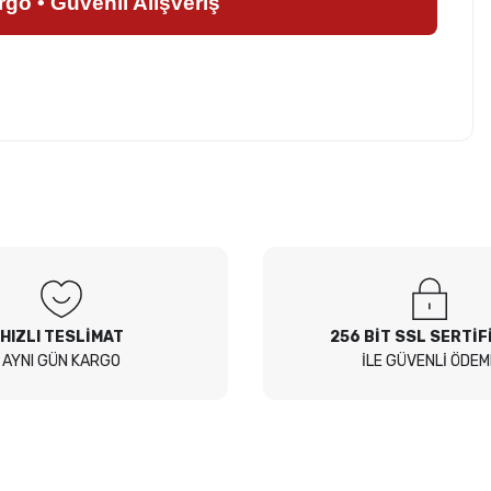
argo • Güvenli Alışveriş
z soru sorulmamış.
 Sor
HIZLI TESLİMAT
256 BİT SSL SERTİF
AYNI GÜN KARGO
İLE GÜVENLİ ÖDEM