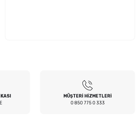
İKASI
MÜŞTERİ HİZMETLERİ
E
0 850 775 0 333