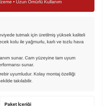
alzeme • Uzun Ömürlü Kullanım
ede tutmak için üretilmiş yüksek kaliteli
cek kolu ile yağmurlu, karlı ve tozlu hava
llanım sunar. Cam yüzeyine tam uyum
erformansı sunar.
irebir uyumludur. Kolay montaj özelliği
ilde takılabilir.
Paket İçeriği