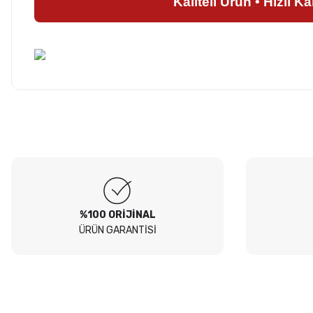
Kaliteli Ürün • Hızlı K
Hesaplı fiyatlar ve orijinal ürünler. Tavsiye ederim. Sadece
kargolamada hassas parçaların hasarsız gelmesi için bir tık daha
Ürün hakkında henü
fazla tedbir alınırsa olsa süper olur.
O... E... | 05/08/2026
Soru
Peugeot 307 1.4 filtre seti aldim hepsi orjinal bosch güvenle
alabilirsiniz
B... I... | 04/08/2026
%100 ORİJİNAL
ÜRÜN GARANTİSİ
Siteden yaklaşık 3 yıldır alışveriş yapıyorum bir sıkıntı yaşamadım
tavsiye ederim
B... A... | 23/07/2026
Kullanışlı