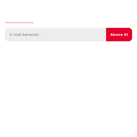
E-Bülten Aboneliği
Abone Ol
Kategoriler
Parçalar
Araç Modelleri
Direksiyon Sistemi
Yedek Parça
Isıtma ve Soğutma Sistemi
Bakım Ürünleri
Debriyaj Sistemi
Kampanyalı Ürünler
Tekerlek ve Süspansiyon
Aksesuarlar
Triger ve Gergi Sistemleri
Madeni Yağlar
Yağlama
Şanzıman Sistemi