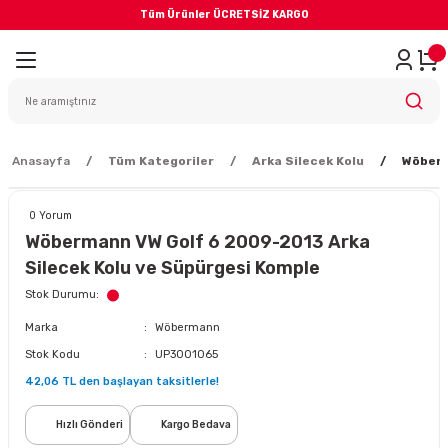
Tüm Ürünler ÜCRETSİZ KARGO
Geri Dön
iler
yodik Bakım
Anasayfa
Tüm Kategoriler
Arka Silecek Kolu
Wöberm
0 Yorum
Wöbermann VW Golf 6 2009-2013 Arka
Silecek Kolu ve Süpürgesi Komple
eme Sistemi
Stok Durumu
Marka
Wöbermann
Balata
Stok Kodu
UP3001065
42,06 TL den başlayan taksitlerle!
sörü
Hızlı Gönderi
Kargo Bedava
ar