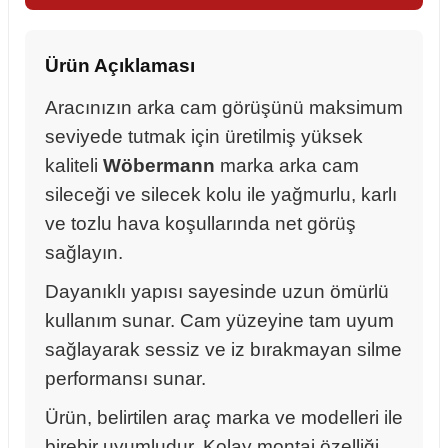
Ürün Açıklaması
Aracınızın arka cam görüşünü maksimum
seviyede tutmak için üretilmiş yüksek
kaliteli
Wöbermann
marka arka cam
sileceği ve silecek kolu ile yağmurlu, karlı
ve tozlu hava koşullarında net görüş
sağlayın.
Dayanıklı yapısı sayesinde uzun ömürlü
kullanım sunar. Cam yüzeyine tam uyum
sağlayarak sessiz ve iz bırakmayan silme
performansı sunar.
sörü
Ürün, belirtilen araç marka ve modelleri ile
m Ürünleri
birebir uyumludur. Kolay montaj özelliği