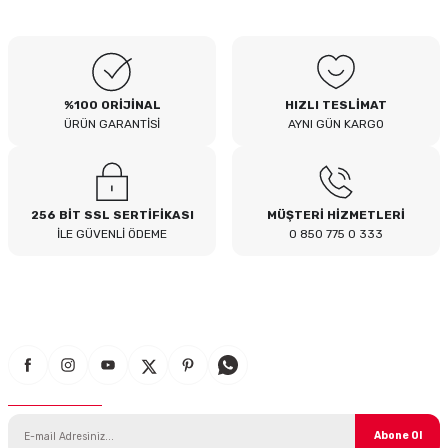
B... I... | 04/08/2026
Siteden yaklaşık 3 yıldır alışveriş
yapıyorum bir sıkıntı yaşamadım
tavsiye ederim
%100 ORİJİNAL
HIZLI TESLİMAT
B... A... | 23/07/2026
ÜRÜN GARANTİSİ
AYNI GÜN KARGO
Kullanışlı
E... E... | 16/07/2026
256 BİT SSL SERTİFİKASI
MÜŞTERİ HİZMETLERİ
İLE GÜVENLİ ÖDEME
0 850 775 0 333
Site sade ve hızlı yeterince açık
B... T... | 08/07/2026
güzel ürün
S... Y... | 18/06/2026
E-Bülten Aboneliği
çabuk gönderildi
SERHAT YILMAZ | 18/06/2026
Abone Ol