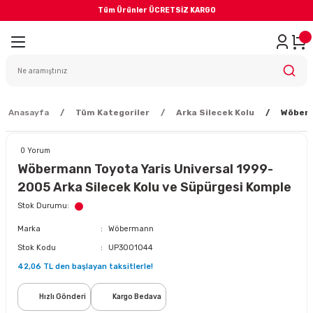
Tüm Ürünler ÜCRETSİZ KARGO
Geri Dön
iler
yodik Bakım
Anasayfa
Tüm Kategoriler
Arka Silecek Kolu
Wöberm
0 Yorum
Wöbermann Toyota Yaris Universal 1999-
2005 Arka Silecek Kolu ve Süpürgesi Komple
eme Sistemi
Stok Durumu
Marka
Wöbermann
Balata
Stok Kodu
UP3001044
42,06 TL den başlayan taksitlerle!
sörü
Hızlı Gönderi
Kargo Bedava
ar