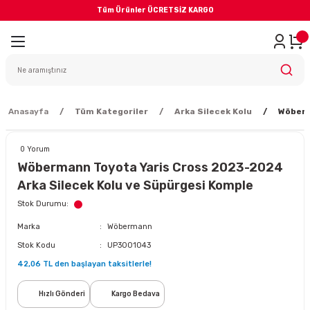
Tüm Ürünler ÜCRETSİZ KARGO
Geri Dön
iler
yodik Bakım
Anasayfa
Tüm Kategoriler
Arka Silecek Kolu
Wöberm
0 Yorum
Wöbermann Toyota Yaris Cross 2023-2024
Arka Silecek Kolu ve Süpürgesi Komple
eme Sistemi
Stok Durumu
Marka
Wöbermann
Balata
Stok Kodu
UP3001043
42,06 TL den başlayan taksitlerle!
sörü
Hızlı Gönderi
Kargo Bedava
ar