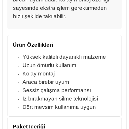
sayesinde ekstra işlem gerektirmeden
hızlı şekilde takılabilir.
rçalar
Ürün Özellikleri
nları
Yüksek kaliteli dayanıklı malzeme
Uzun ömürlü kullanım
sıtma
Kolay montaj
Araca birebir uyum
ve Rulman
Sessiz çalışma performansı
İz bırakmayan silme teknolojisi
Dört mevsim kullanıma uygun
Paket İçeriği