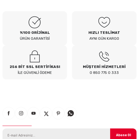
B... I... | 04/08/2026
Siteden yaklaşık 3 yıldır alışveriş
yapıyorum bir sıkıntı yaşamadım
tavsiye ederim
%100 ORİJİNAL
HIZLI TESLİMAT
B... A... | 23/07/2026
ÜRÜN GARANTİSİ
AYNI GÜN KARGO
Kullanışlı
E... E... | 16/07/2026
256 BİT SSL SERTİFİKASI
MÜŞTERİ HİZMETLERİ
İLE GÜVENLİ ÖDEME
0 850 775 0 333
Site sade ve hızlı yeterince açık
B... T... | 08/07/2026
güzel ürün
S... Y... | 18/06/2026
E-Bülten Aboneliği
çabuk gönderildi
SERHAT YILMAZ | 18/06/2026
Abone Ol