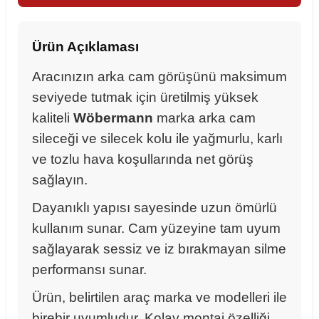
Ürün Açıklaması
Aracınızın arka cam görüşünü maksimum
seviyede tutmak için üretilmiş yüksek
kaliteli
Wöbermann
marka arka cam
sileceği ve silecek kolu ile yağmurlu, karlı
ve tozlu hava koşullarında net görüş
sağlayın.
Dayanıklı yapısı sayesinde uzun ömürlü
kullanım sunar. Cam yüzeyine tam uyum
sağlayarak sessiz ve iz bırakmayan silme
performansı sunar.
sörü
Ürün, belirtilen araç marka ve modelleri ile
m Ürünleri
birebir uyumludur. Kolay montaj özelliği