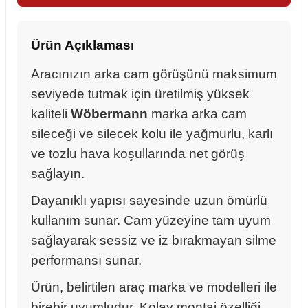
Ürün Açıklaması
Aracınızın arka cam görüşünü maksimum
seviyede tutmak için üretilmiş yüksek
kaliteli
Wöbermann
marka arka cam
sileceği ve silecek kolu ile yağmurlu, karlı
ve tozlu hava koşullarında net görüş
sağlayın.
Dayanıklı yapısı sayesinde uzun ömürlü
kullanım sunar. Cam yüzeyine tam uyum
sağlayarak sessiz ve iz bırakmayan silme
performansı sunar.
sörü
Ürün, belirtilen araç marka ve modelleri ile
m Ürünleri
birebir uyumludur. Kolay montaj özelliği