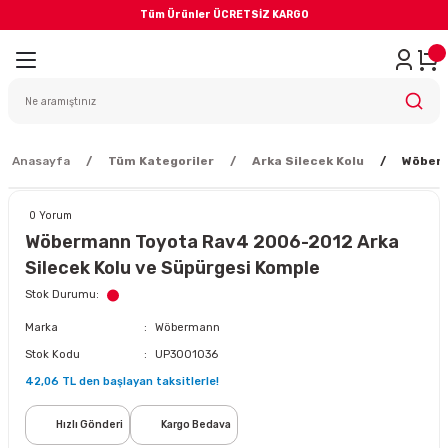
Tüm Ürünler ÜCRETSİZ KARGO
Geri Dön
iler
yodik Bakım
Anasayfa
Tüm Kategoriler
Arka Silecek Kolu
Wöberm
0 Yorum
Wöbermann Toyota Rav4 2006-2012 Arka
Silecek Kolu ve Süpürgesi Komple
eme Sistemi
Stok Durumu
Marka
Wöbermann
Balata
Stok Kodu
UP3001036
42,06 TL den başlayan taksitlerle!
sörü
Hızlı Gönderi
Kargo Bedava
ar