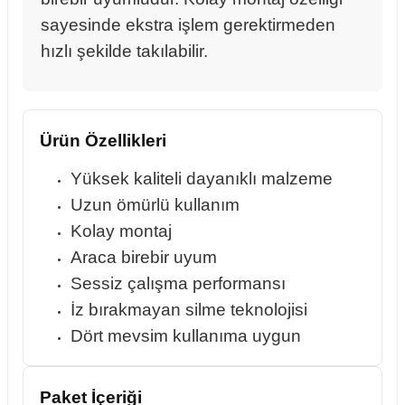
sayesinde ekstra işlem gerektirmeden
hızlı şekilde takılabilir.
rçalar
Ürün Özellikleri
nları
Yüksek kaliteli dayanıklı malzeme
Uzun ömürlü kullanım
sıtma
Kolay montaj
Araca birebir uyum
ve Rulman
Sessiz çalışma performansı
İz bırakmayan silme teknolojisi
Dört mevsim kullanıma uygun
Paket İçeriği