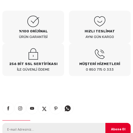
B... I... | 04/08/2026
Siteden yaklaşık 3 yıldır alışveriş
yapıyorum bir sıkıntı yaşamadım
tavsiye ederim
%100 ORİJİNAL
HIZLI TESLİMAT
B... A... | 23/07/2026
ÜRÜN GARANTİSİ
AYNI GÜN KARGO
Kullanışlı
E... E... | 16/07/2026
256 BİT SSL SERTİFİKASI
MÜŞTERİ HİZMETLERİ
İLE GÜVENLİ ÖDEME
0 850 775 0 333
Site sade ve hızlı yeterince açık
B... T... | 08/07/2026
güzel ürün
S... Y... | 18/06/2026
E-Bülten Aboneliği
çabuk gönderildi
SERHAT YILMAZ | 18/06/2026
Abone Ol