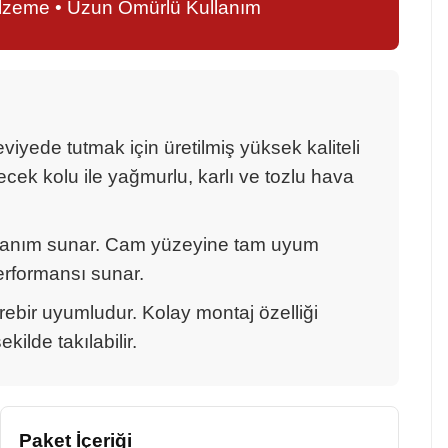
alzeme • Uzun Ömürlü Kullanım
ede tutmak için üretilmiş yüksek kaliteli
cek kolu ile yağmurlu, karlı ve tozlu hava
llanım sunar. Cam yüzeyine tam uyum
erformansı sunar.
irebir uyumludur. Kolay montaj özelliği
ilde takılabilir.
Paket İçeriği