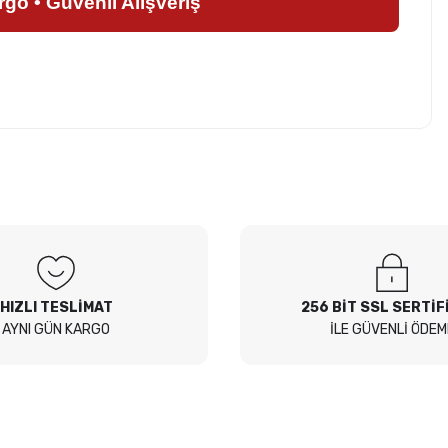
argo • Güvenli Alışveriş
z soru sorulmamış.
 Sor
HIZLI TESLİMAT
256 BİT SSL SERTİF
AYNI GÜN KARGO
İLE GÜVENLİ ÖDEM