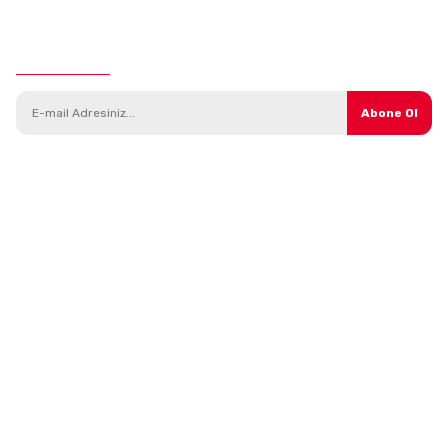
E-Bülten Aboneliği
Abone Ol
Kategoriler
Parçalar
Araç Modelleri
Direksiyon Sistemi
Yedek Parça
Isıtma ve Soğutma Sistemi
Bakım Ürünleri
Debriyaj Sistemi
Kampanyalı Ürünler
Tekerlek ve Süspansiyon
Aksesuarlar
Triger ve Gergi Sistemleri
Madeni Yağlar
Yağlama
Şanzıman Sistemi