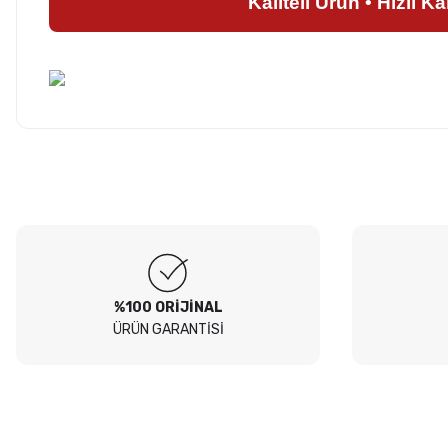
Kaliteli Ürün • Hızlı K
Hesaplı fiyatlar ve orijinal ürünler. Tavsiye ederim. Sadece
kargolamada hassas parçaların hasarsız gelmesi için bir tık daha
Ürün hakkında henü
fazla tedbir alınırsa olsa süper olur.
O... E... | 05/08/2026
Soru
Peugeot 307 1.4 filtre seti aldim hepsi orjinal bosch güvenle
alabilirsiniz
B... I... | 04/08/2026
%100 ORİJİNAL
ÜRÜN GARANTİSİ
Siteden yaklaşık 3 yıldır alışveriş yapıyorum bir sıkıntı yaşamadım
tavsiye ederim
B... A... | 23/07/2026
Kullanışlı