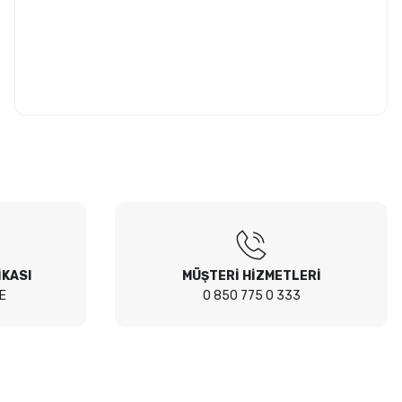
İKASI
MÜŞTERİ HİZMETLERİ
E
0 850 775 0 333