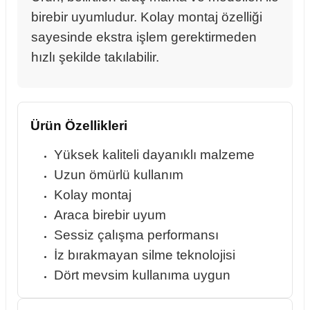
birebir uyumludur. Kolay montaj özelliği
sayesinde ekstra işlem gerektirmeden
hızlı şekilde takılabilir.
rçalar
Ürün Özellikleri
nları
Yüksek kaliteli dayanıklı malzeme
sıtma
Uzun ömürlü kullanım
Kolay montaj
ve Rulman
Araca birebir uyum
Sessiz çalışma performansı
İz bırakmayan silme teknolojisi
Dört mevsim kullanıma uygun