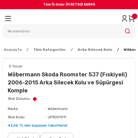
Tüm Ürünler ÜCRETSİZ KARGO
Geri Dön
iler
yodik Bakım
Anasayfa
Tüm Kategoriler
Arka Silecek Kolu
Wöberm
0 Yorum
Wöbermann Skoda Roomster 5J7 (Fıskiyeli)
2006-2015 Arka Silecek Kolu ve Süpürgesi
eme Sistemi
Komple
Stok Durumu
Balata
Marka
Wöbermann
Stok Kodu
UP3001011
sörü
42,06 TL den başlayan taksitlerle!
ar