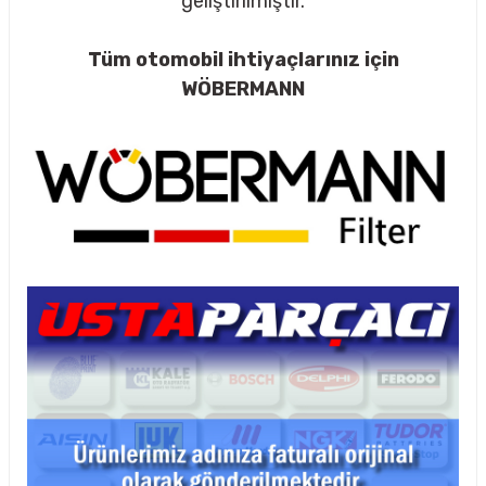
geliştirilmiştir.
Tüm otomobil ihtiyaçlarınız için
WÖBERMANN
rçalar
nları
sıtma
ve Rulman