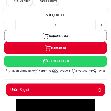
Hızlı Gönderi
Kargo Bedava
i
287,00 TL
Sepete Ekle
Hemen Al
Süspansiyon
UZMANA DANIŞ
ünleri
Yorum Yaz
Tavsiye Et
Fiyat Alarmı
Paylaş
Ürün Bilgisi
olu
temi