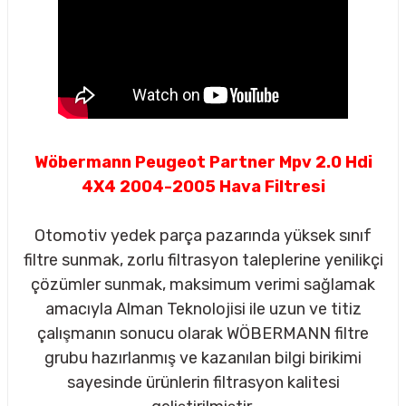
Wöbermann Peugeot Partner Mpv 2.0 Hdi
4X4 2004-2005 Hava Filtresi
Otomotiv yedek parça pazarında yüksek sınıf
filtre sunmak, zorlu filtrasyon taleplerine yenilikçi
çözümler sunmak, maksimum verimi sağlamak
amacıyla Alman Teknolojisi ile uzun ve titiz
çalışmanın sonucu olarak WÖBERMANN filtre
sörü
grubu hazırlanmış ve kazanılan bilgi birikimi
sayesinde ürünlerin filtrasyon kalitesi
m Ürünleri