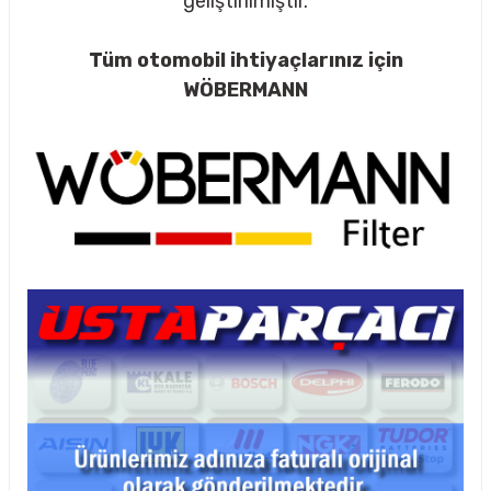
geliştirilmiştir.
Tüm otomobil ihtiyaçlarınız için
WÖBERMANN
rçalar
nları
sıtma
ve Rulman