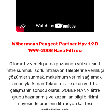
Wöbermann Peugeot Partner Mpv 1.9 D
1999-2008 Hava Filtresi
Otomotiv yedek parça pazarında yüksek sınıf
filtre sunmak, zorlu filtrasyon taleplerine yenilikçi
çözümler sunmak, maksimum verimi sağlamak
amacıyla Alman Teknolojisi ile uzun ve titiz
çalışmanın sonucu olarak WÖBERMANN filtre
sörü
grubu hazırlanmış ve kazanılan bilgi birikimi
sayesinde ürünlerin filtrasyon kalitesi
m Ürünleri