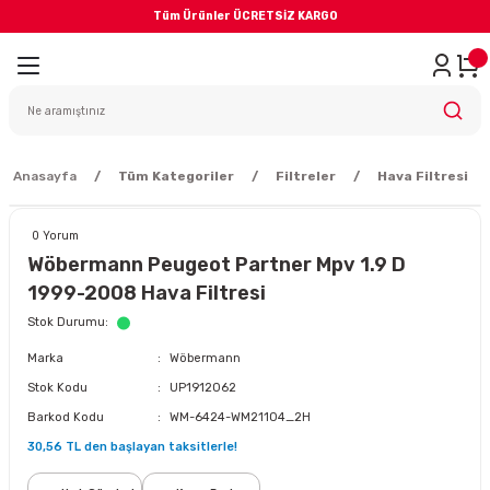
Tüm Ürünler ÜCRETSİZ KARGO
Geri Dön
iler
yodik Bakım
Anasayfa
Tüm Kategoriler
Filtreler
Hava Filtresi
0 Yorum
Wöbermann Peugeot Partner Mpv 1.9 D
1999-2008 Hava Filtresi
eme Sistemi
Stok Durumu
Marka
Wöbermann
Balata
Stok Kodu
UP1912062
Barkod Kodu
WM-6424-WM21104_2H
sörü
30,56 TL den başlayan taksitlerle!
ar