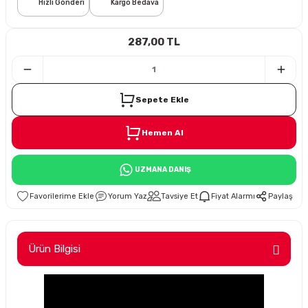
Hızlı Gönderi
Kargo Bedava
i
287,00 TL
Sepete Ekle
Hemen Al
Süspansiyon
UZMANA DANIŞ
ünleri
Yorum Yaz
Tavsiye Et
Fiyat Alarmı
Paylaş
Ürün Bilgisi
olu
temi