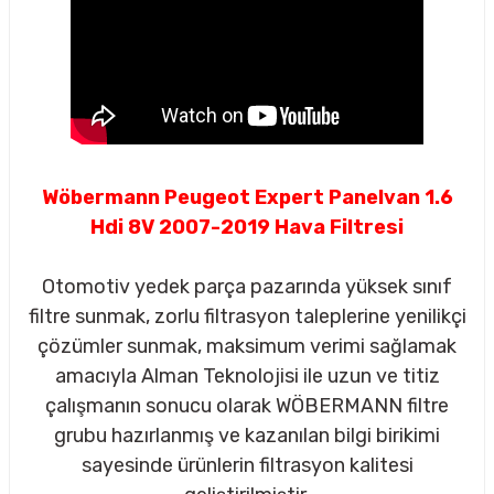
Wöbermann Peugeot Expert Panelvan 1.6
Hdi 8V 2007-2019 Hava Filtresi
Otomotiv yedek parça pazarında yüksek sınıf
filtre sunmak, zorlu filtrasyon taleplerine yenilikçi
çözümler sunmak, maksimum verimi sağlamak
amacıyla Alman Teknolojisi ile uzun ve titiz
çalışmanın sonucu olarak WÖBERMANN filtre
sörü
grubu hazırlanmış ve kazanılan bilgi birikimi
sayesinde ürünlerin filtrasyon kalitesi
m Ürünleri