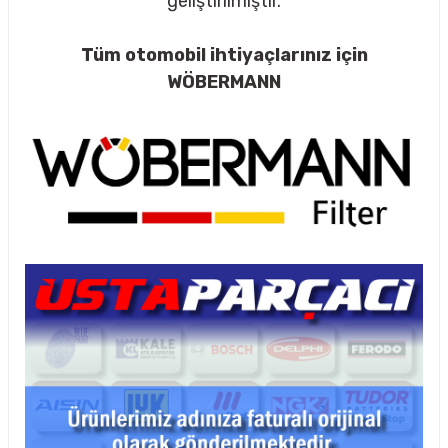
geliştirilmiştir.
Tüm otomobil ihtiyaçlarınız için
WÖBERMANN
rçalar
nları
sıtma
ve Rulman