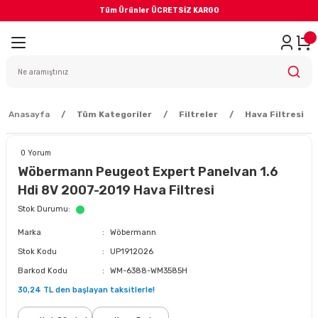
Tüm Ürünler ÜCRETSİZ KARGO
Geri Dön
iler
yodik Bakım
Anasayfa
Tüm Kategoriler
Filtreler
Hava Filtresi
0 Yorum
Wöbermann Peugeot Expert Panelvan 1.6
Hdi 8V 2007-2019 Hava Filtresi
eme Sistemi
Stok Durumu
Marka
Wöbermann
Balata
Stok Kodu
UP1912026
Barkod Kodu
WM-6388-WM3585H
sörü
30,24 TL den başlayan taksitlerle!
ar