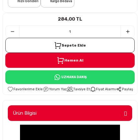
Hızlı Gönderi
Kargo Bedava
i
284,00 TL
Sepete Ekle
Hemen Al
Süspansiyon
UZMANA DANIŞ
ünleri
Yorum Yaz
Tavsiye Et
Fiyat Alarmı
Paylaş
Ürün Bilgisi
olu
temi