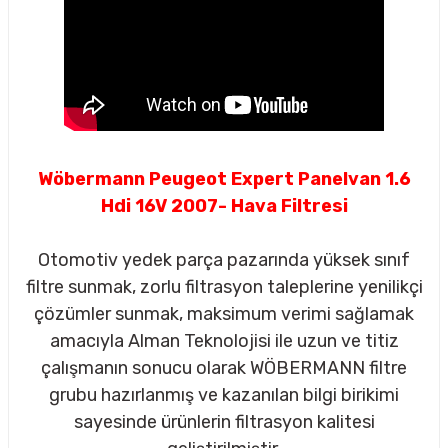
Wöbermann Peugeot Expert Panelvan 1.6
Hdi 16V 2007- Hava Filtresi
Otomotiv yedek parça pazarında yüksek sınıf
filtre sunmak, zorlu filtrasyon taleplerine yenilikçi
çözümler sunmak, maksimum verimi sağlamak
amacıyla Alman Teknolojisi ile uzun ve titiz
çalışmanın sonucu olarak WÖBERMANN filtre
sörü
grubu hazırlanmış ve kazanılan bilgi birikimi
sayesinde ürünlerin filtrasyon kalitesi
m Ürünleri