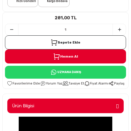
Hızlı Gönderi
Kargo Bedava
i
281,00 TL
Sepete Ekle
Hemen Al
Süspansiyon
UZMANA DANIŞ
ünleri
Yorum Yaz
Tavsiye Et
Fiyat Alarmı
Paylaş
Ürün Bilgisi
olu
temi