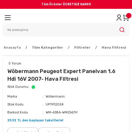
Tüm Ürünler ÜCRETSİZ KARGO
Geri Dön
iler
yodik Bakım
Anasayfa
Tüm Kategoriler
Filtreler
Hava Filtresi
0 Yorum
Wöbermann Peugeot Expert Panelvan 1.6
Hdi 16V 2007- Hava Filtresi
eme Sistemi
Stok Durumu
Marka
Wöbermann
Balata
Stok Kodu
UP1912024
Barkod Kodu
WM-6386-WM2567H
sörü
29,92 TL den başlayan taksitlerle!
ar