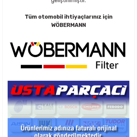
geliştirilmiştir.
Tüm otomobil ihtiyaçlarınız için
WÖBERMANN
rçalar
nları
sıtma
ve Rulman