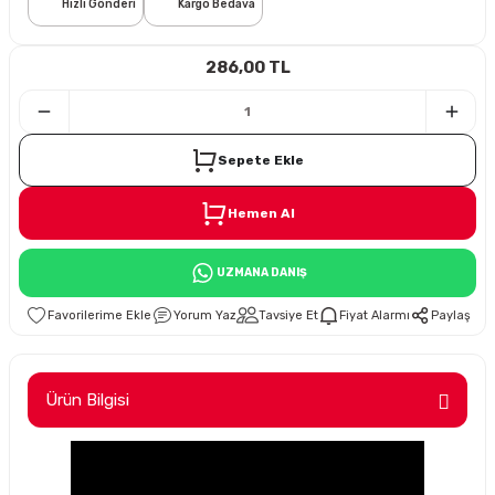
Hızlı Gönderi
Kargo Bedava
i
286,00 TL
Sepete Ekle
Hemen Al
Süspansiyon
UZMANA DANIŞ
ünleri
Yorum Yaz
Tavsiye Et
Fiyat Alarmı
Paylaş
Ürün Bilgisi
olu
temi