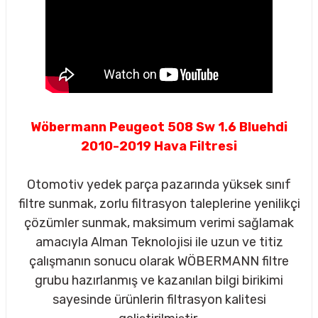
Wöbermann Peugeot 508 Sw 1.6 Bluehdi
2010-2019 Hava Filtresi
Otomotiv yedek parça pazarında yüksek sınıf
filtre sunmak, zorlu filtrasyon taleplerine yenilikçi
çözümler sunmak, maksimum verimi sağlamak
amacıyla Alman Teknolojisi ile uzun ve titiz
çalışmanın sonucu olarak WÖBERMANN filtre
sörü
grubu hazırlanmış ve kazanılan bilgi birikimi
sayesinde ürünlerin filtrasyon kalitesi
m Ürünleri