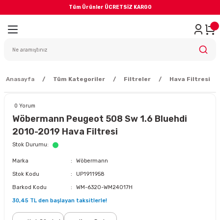
Tüm Ürünler ÜCRETSİZ KARGO
Geri Dön
iler
yodik Bakım
Anasayfa
Tüm Kategoriler
Filtreler
Hava Filtresi
0 Yorum
Wöbermann Peugeot 508 Sw 1.6 Bluehdi
2010-2019 Hava Filtresi
eme Sistemi
Stok Durumu
Marka
Wöbermann
Balata
Stok Kodu
UP1911958
Barkod Kodu
WM-6320-WM24017H
sörü
30,45 TL den başlayan taksitlerle!
ar