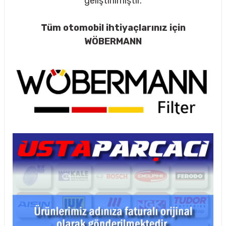
geliştirilmiştir.
Tüm otomobil ihtiyaçlarınız için
WÖBERMANN
rçalar
nları
sıtma
ve Rulman