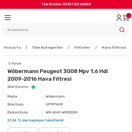
Tüm Ürünler ÜCRETSİZ KARGO
Geri Dön
iler
yodik Bakım
Anasayfa
Tüm Kategoriler
Filtreler
Hava Filtresi
0 Yorum
Wöbermann Peugeot 3008 Mpv 1.6 Hdi
2009-2016 Hava Filtresi
eme Sistemi
Stok Durumu
Marka
Wöbermann
Balata
Stok Kodu
UP1911699
Barkod Kodu
WM-6061-WM3282H
sörü
27,36 TL den başlayan taksitlerle!
ar