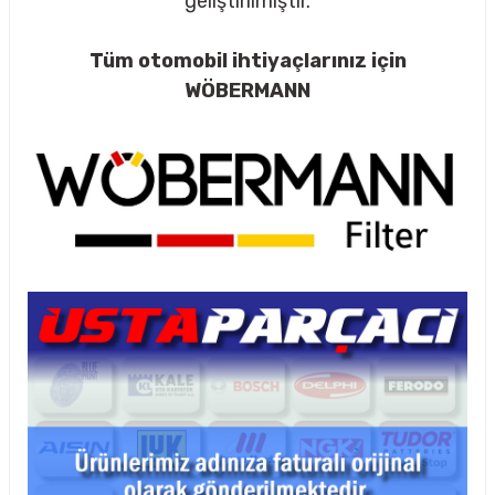
geliştirilmiştir.
Tüm otomobil ihtiyaçlarınız için
WÖBERMANN
rçalar
nları
sıtma
ve Rulman