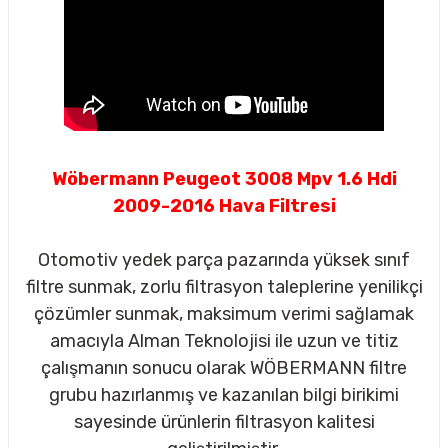
Wöbermann Peugeot 3008 Mpv 1.6 Hdi
2009-2016 Hava Filtresi
Otomotiv yedek parça pazarında yüksek sınıf
filtre sunmak, zorlu filtrasyon taleplerine yenilikçi
çözümler sunmak, maksimum verimi sağlamak
amacıyla Alman Teknolojisi ile uzun ve titiz
çalışmanın sonucu olarak WÖBERMANN filtre
sörü
grubu hazırlanmış ve kazanılan bilgi birikimi
sayesinde ürünlerin filtrasyon kalitesi
m Ürünleri