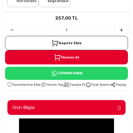
Hızlı Gönderi
Kargo Bedava
i
257,00 TL
Sepete Ekle
Hemen Al
Süspansiyon
UZMANA DANIŞ
ünleri
Yorum Yaz
Tavsiye Et
Fiyat Alarmı
Paylaş
Ürün Bilgisi
olu
temi