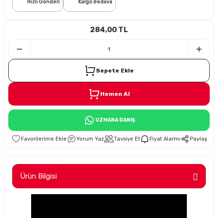
Hızlı Gönderi
Kargo Bedava
i
284,00 TL
Sepete Ekle
Hemen Al
Süspansiyon
UZMANA DANIŞ
ünleri
Yorum Yaz
Tavsiye Et
Fiyat Alarmı
Paylaş
Ürün Bilgisi
olu
temi