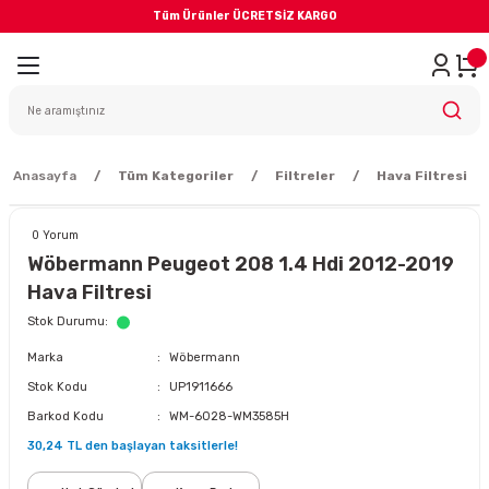
Tüm Ürünler ÜCRETSİZ KARGO
Geri Dön
iler
yodik Bakım
Anasayfa
Tüm Kategoriler
Filtreler
Hava Filtresi
0 Yorum
Wöbermann Peugeot 208 1.4 Hdi 2012-2019
Hava Filtresi
eme Sistemi
Stok Durumu
Marka
Wöbermann
Balata
Stok Kodu
UP1911666
Barkod Kodu
WM-6028-WM3585H
sörü
30,24 TL den başlayan taksitlerle!
ar