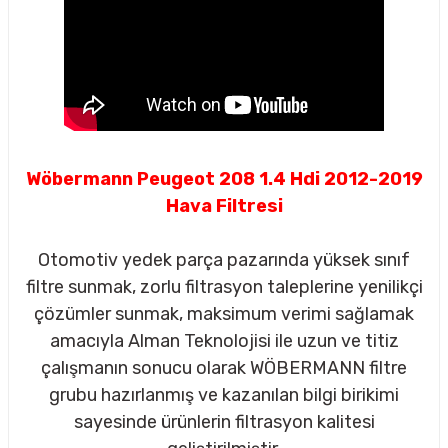
Wöbermann Peugeot 208 1.4 Hdi 2012-2019
Hava Filtresi
Otomotiv yedek parça pazarında yüksek sınıf
filtre sunmak, zorlu filtrasyon taleplerine yenilikçi
çözümler sunmak, maksimum verimi sağlamak
amacıyla Alman Teknolojisi ile uzun ve titiz
çalışmanın sonucu olarak WÖBERMANN filtre
sörü
grubu hazırlanmış ve kazanılan bilgi birikimi
sayesinde ürünlerin filtrasyon kalitesi
m Ürünleri