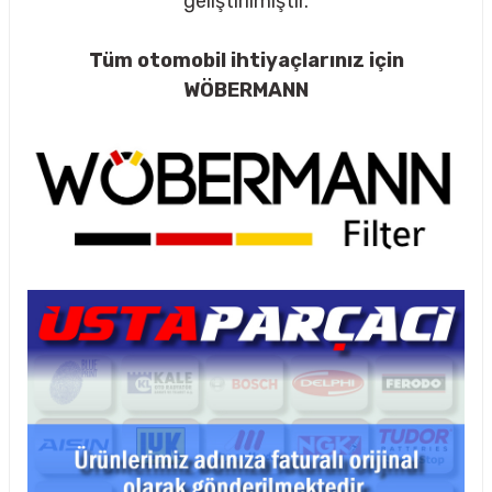
geliştirilmiştir.
Tüm otomobil ihtiyaçlarınız için
WÖBERMANN
rçalar
nları
sıtma
ve Rulman