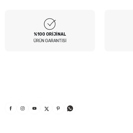
Soru
Peugeot 307 1.4 filtre seti aldim hepsi orjinal bosch güvenle
alabilirsiniz
B... I... | 04/08/2026
%100 ORİJİNAL
ÜRÜN GARANTİSİ
Siteden yaklaşık 3 yıldır alışveriş yapıyorum bir sıkıntı yaşamadım
tavsiye ederim
B... A... | 23/07/2026
Kullanışlı
E... E... | 16/07/2026
Site sade ve hızlı yeterince açık
B... T... | 08/07/2026
güzel ürün
S... Y... | 18/06/2026