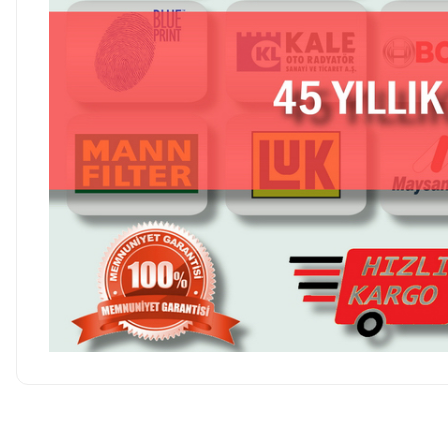
Hesaplı fiyatlar ve orijinal ürünler. Tavsiye ederim. Sadece
kargolamada hassas parçaların hasarsız gelmesi için bir tık daha
Ürün hakkında henü
fazla tedbir alınırsa olsa süper olur.
O... E... | 05/08/2026