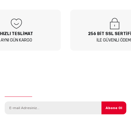
 Sor
HIZLI TESLİMAT
256 BİT SSL SERTİF
AYNI GÜN KARGO
İLE GÜVENLİ ÖDEM
E-Bülten Aboneliği
Abone Ol