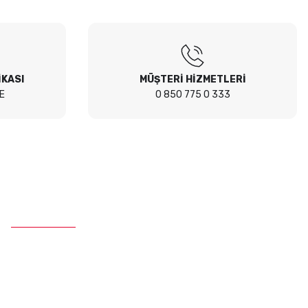
İKASI
MÜŞTERİ HİZMETLERİ
E
0 850 775 0 333
İletişim
Telefon :
0 850 775 0 333
E-Mail :
info@ustaparcaci.com.tr