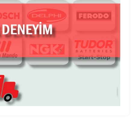
z soru sorulmamış.