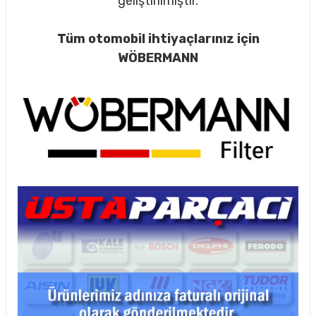
geliştirilmiştir.
Tüm otomobil ihtiyaçlarınız için
WÖBERMANN
rçalar
nları
sıtma
ve Rulman