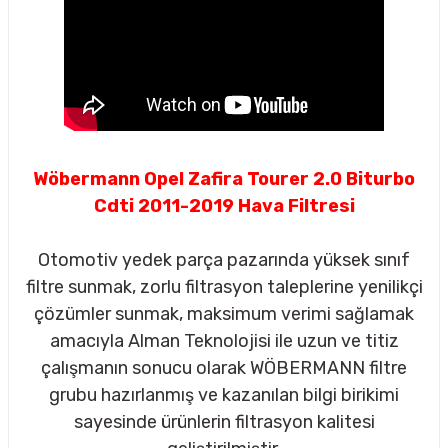
Wöbermann Opel Zafira Tourer 2.0 Biturbo
Cdti 2011-2019 Hava Filtresi
Otomotiv yedek parça pazarında yüksek sınıf
filtre sunmak, zorlu filtrasyon taleplerine yenilikçi
çözümler sunmak, maksimum verimi sağlamak
amacıyla Alman Teknolojisi ile uzun ve titiz
çalışmanın sonucu olarak WÖBERMANN filtre
sörü
grubu hazırlanmış ve kazanılan bilgi birikimi
sayesinde ürünlerin filtrasyon kalitesi
m Ürünleri