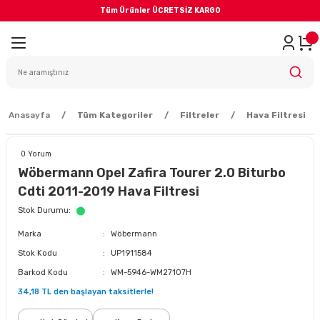
Tüm Ürünler ÜCRETSİZ KARGO
Geri Dön
iler
yodik Bakım
Anasayfa
Tüm Kategoriler
Filtreler
Hava Filtresi
0 Yorum
Wöbermann Opel Zafira Tourer 2.0 Biturbo
Cdti 2011-2019 Hava Filtresi
eme Sistemi
Stok Durumu
Marka
Wöbermann
Balata
Stok Kodu
UP1911584
Barkod Kodu
WM-5946-WM27107H
sörü
34,18 TL den başlayan taksitlerle!
ar