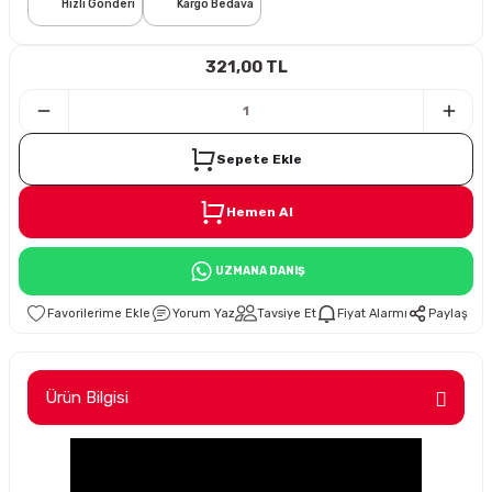
Hızlı Gönderi
Kargo Bedava
i
321,00 TL
Sepete Ekle
Hemen Al
Süspansiyon
UZMANA DANIŞ
ünleri
Yorum Yaz
Tavsiye Et
Fiyat Alarmı
Paylaş
Ürün Bilgisi
olu
temi