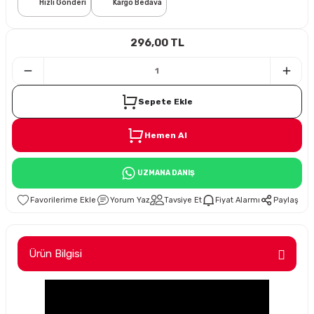
Hızlı Gönderi
Kargo Bedava
i
296,00 TL
Sepete Ekle
Hemen Al
Süspansiyon
UZMANA DANIŞ
ünleri
Yorum Yaz
Tavsiye Et
Fiyat Alarmı
Paylaş
Ürün Bilgisi
olu
temi