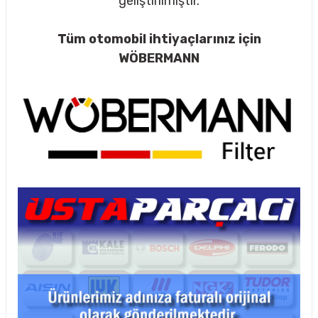
geliştirilmiştir.
Tüm otomobil ihtiyaçlarınız için
WÖBERMANN
rçalar
nları
sıtma
ve Rulman