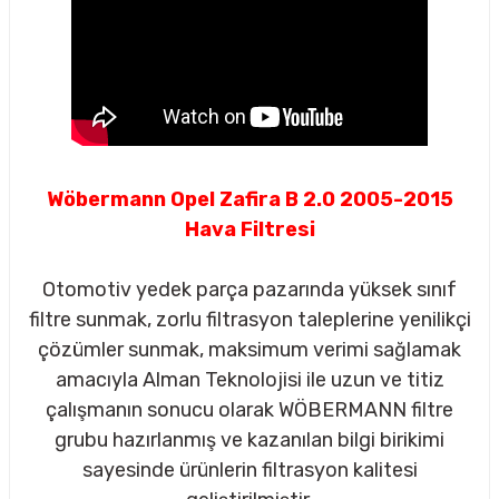
Wöbermann Opel Zafira B 2.0 2005-2015
Hava Filtresi
Otomotiv yedek parça pazarında yüksek sınıf
filtre sunmak, zorlu filtrasyon taleplerine yenilikçi
çözümler sunmak, maksimum verimi sağlamak
amacıyla Alman Teknolojisi ile uzun ve titiz
çalışmanın sonucu olarak WÖBERMANN filtre
sörü
grubu hazırlanmış ve kazanılan bilgi birikimi
sayesinde ürünlerin filtrasyon kalitesi
m Ürünleri