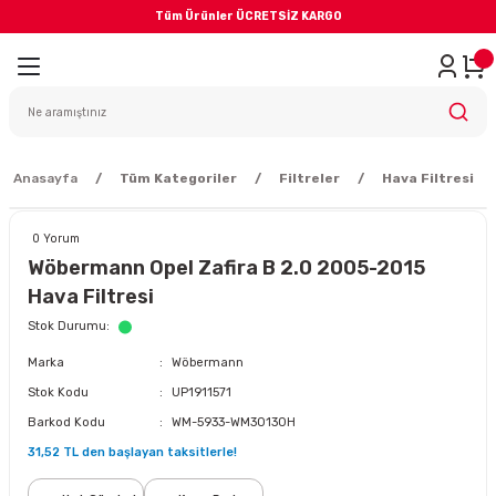
Tüm Ürünler ÜCRETSİZ KARGO
Geri Dön
iler
yodik Bakım
Anasayfa
Tüm Kategoriler
Filtreler
Hava Filtresi
0 Yorum
Wöbermann Opel Zafira B 2.0 2005-2015
Hava Filtresi
eme Sistemi
Stok Durumu
Marka
Wöbermann
Balata
Stok Kodu
UP1911571
Barkod Kodu
WM-5933-WM30130H
sörü
31,52 TL den başlayan taksitlerle!
ar