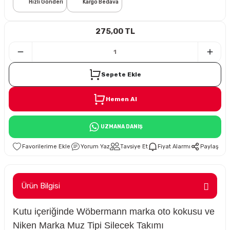
Hızlı Gönderi
Kargo Bedava
i
275,00 TL
Sepete Ekle
Hemen Al
Süspansiyon
UZMANA DANIŞ
ünleri
Yorum Yaz
Tavsiye Et
Fiyat Alarmı
Paylaş
Ürün Bilgisi
olu
Kutu içeriğinde Wöbermann marka oto kokusu ve
temi
Niken Marka Muz Tipi Silecek Takımı