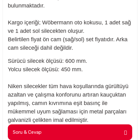
bulunmaktadır.
Kargo içeriği; Wöbermann oto kokusu, 1 adet sağ
ve 1 adet sol silecekten oluşur.
Belirtilen fiyat ön cam (sağ/sol) set fiyatıdır. Arka
cam sileceği dahil değildir.
Sürücü silecek ölçüsü: 600 mm.
Yolcu silecek ölçüsü: 450 mm.
Niken silecekler tüm hava koşullarında gürültüyü
azaltan ve çalışma konforunu artıran kauçuktan
yapılmış, camın kıvrımına eşit basınç ile
mükemmel uyum sağlaması için metal parçaları
sörü
galvanizli çelikten imal edilmiştir.
Soru & Cevap
m Ürünleri