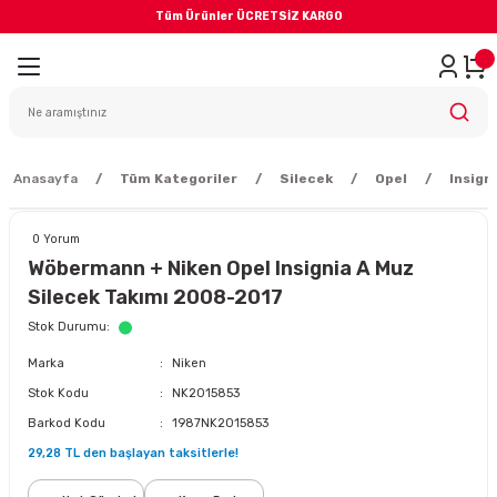
Tüm Ürünler ÜCRETSİZ KARGO
Geri Dön
iler
yodik Bakım
Anasayfa
Tüm Kategoriler
Silecek
Opel
Insign
0 Yorum
Wöbermann + Niken Opel Insignia A Muz
Silecek Takımı 2008-2017
eme Sistemi
Stok Durumu
Marka
Niken
Balata
Stok Kodu
NK2015853
Barkod Kodu
1987NK2015853
sörü
29,28 TL den başlayan taksitlerle!
ar