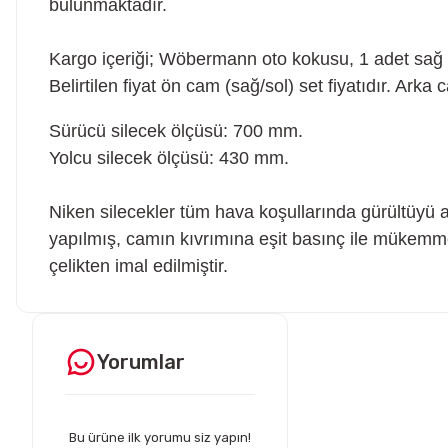
bulunmaktadır.
Kargo içeriği; Wöbermann oto kokusu, 1 adet sağ v
Belirtilen fiyat ön cam (sağ/sol) set fiyatıdır. Arka 
Sürücü silecek ölçüsü: 700 mm.
Yolcu silecek ölçüsü: 430 mm.
Niken silecekler tüm hava koşullarında gürültüyü 
yapılmış, camın kıvrımına eşit basınç ile mükemme
çelikten imal edilmiştir.
Hesaplı fiyatlar ve orijinal ürünler. Tavsiye ederim. Sadece
kargolamada hassas parçaların hasarsız gelmesi için bir tık daha
Ürün hakkında henü
fazla tedbir alınırsa olsa süper olur.
Yorumlar
O... E... | 05/08/2026
Soru
Peugeot 307 1.4 filtre seti aldim hepsi orjinal bosch güvenle
alabilirsiniz
Bu ürüne ilk yorumu siz yapın!