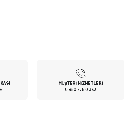
İKASI
MÜŞTERİ HİZMETLERİ
E
0 850 775 0 333