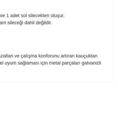
e 1 adet sol silecekten oluşur.
cam sileceği dahil değildir.
azaltan ve çalışma konforunu artıran kauçuktan
l uyum sağlaması için metal parçaları galvanizli
z soru sorulmamış.
 Sor