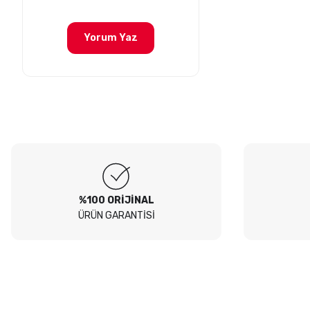
B... I... | 04/08/2026
Yorum Yaz
Siteden yaklaşık 3 yıldır alışveriş yapıyorum bir sıkıntı yaşamadım
tavsiye ederim
B... A... | 23/07/2026
Kullanışlı
E... E... | 16/07/2026
Site sade ve hızlı yeterince açık
B... T... | 08/07/2026
%100 ORİJİNAL
ÜRÜN GARANTİSİ
güzel ürün
S... Y... | 18/06/2026
çabuk gönderildi