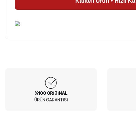
Kaliteli Ürün • Hızlı K
Hesaplı fiyatlar ve orijinal ürünler. Tavsiye ederim. Sadece
kargolamada hassas parçaların hasarsız gelmesi için bir tık daha
Ürün hakkında henü
fazla tedbir alınırsa olsa süper olur.
O... E... | 05/08/2026
Soru
Peugeot 307 1.4 filtre seti aldim hepsi orjinal bosch güvenle
alabilirsiniz
B... I... | 04/08/2026
%100 ORİJİNAL
ÜRÜN GARANTİSİ
Siteden yaklaşık 3 yıldır alışveriş yapıyorum bir sıkıntı yaşamadım
tavsiye ederim
B... A... | 23/07/2026
Kullanışlı