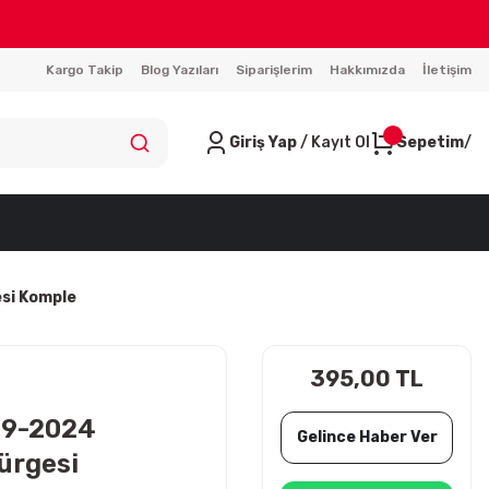
Kargo Takip
Blog Yazıları
Siparişlerim
Hakkımızda
İletişim
Giriş Yap
/ Kayıt Ol
Sepetim
si Komple
395,00 TL
19-2024
Gelince Haber Ver
pürgesi