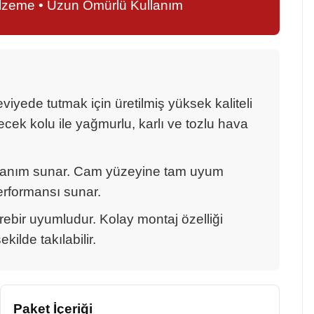
alzeme • Uzun Ömürlü Kullanım
ede tutmak için üretilmiş yüksek kaliteli
cek kolu ile yağmurlu, karlı ve tozlu hava
llanım sunar. Cam yüzeyine tam uyum
erformansı sunar.
irebir uyumludur. Kolay montaj özelliği
ilde takılabilir.
Paket İçeriği