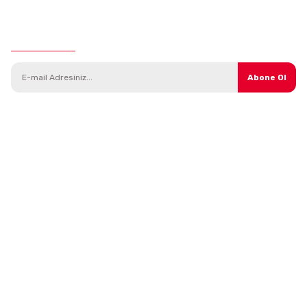
E-Bülten Aboneliği
Abone Ol
Kategoriler
Parçalar
Araç Modelleri
Direksiyon Sistemi
Yedek Parça
Isıtma ve Soğutma Sistemi
Bakım Ürünleri
Debriyaj Sistemi
Kampanyalı Ürünler
Tekerlek ve Süspansiyon
Aksesuarlar
Triger ve Gergi Sistemleri
Madeni Yağlar
Yağlama
Şanzıman Sistemi