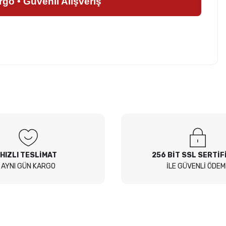
argo • Güvenli Alışveriş
z soru sorulmamış.
 Sor
HIZLI TESLİMAT
256 BİT SSL SERTİF
AYNI GÜN KARGO
İLE GÜVENLİ ÖDEM