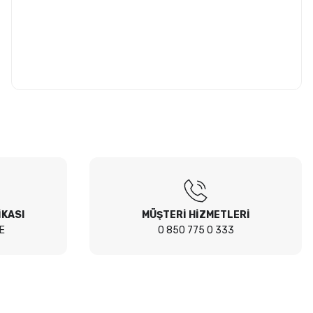
İKASI
MÜŞTERİ HİZMETLERİ
E
0 850 775 0 333