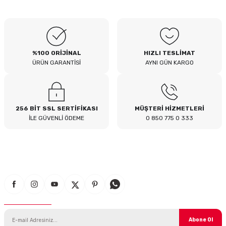
B... I... | 04/08/2026
Siteden yaklaşık 3 yıldır alışveriş
yapıyorum bir sıkıntı yaşamadım
tavsiye ederim
%100 ORİJİNAL
HIZLI TESLİMAT
B... A... | 23/07/2026
ÜRÜN GARANTİSİ
AYNI GÜN KARGO
Kullanışlı
E... E... | 16/07/2026
256 BİT SSL SERTİFİKASI
MÜŞTERİ HİZMETLERİ
İLE GÜVENLİ ÖDEME
0 850 775 0 333
Site sade ve hızlı yeterince açık
B... T... | 08/07/2026
güzel ürün
S... Y... | 18/06/2026
E-Bülten Aboneliği
çabuk gönderildi
SERHAT YILMAZ | 18/06/2026
Abone Ol