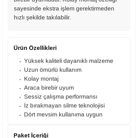
sayesinde ekstra işlem gerektirmeden
hızlı şekilde takılabilir.
rçalar
Ürün Özellikleri
nları
Yüksek kaliteli dayanıklı malzeme
Uzun ömürlü kullanım
sıtma
Kolay montaj
Araca birebir uyum
ve Rulman
Sessiz çalışma performansı
İz bırakmayan silme teknolojisi
Dört mevsim kullanıma uygun
Paket İçeriği