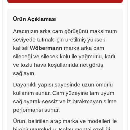
Ürün Açıklaması
Aracınızın arka cam görüşünü maksimum
seviyede tutmak için üretilmiş yüksek
kaliteli
Wöbermann
marka arka cam
sileceği ve silecek kolu ile yağmurlu, karlı
ve tozlu hava koşullarında net görüş
sağlayın.
Dayanıklı yapısı sayesinde uzun ömürlü
kullanım sunar. Cam yüzeyine tam uyum
sağlayarak sessiz ve iz bırakmayan silme
performansı sunar.
sörü
Ürün, belirtilen araç marka ve modelleri ile
m Ürünleri
birebir uyumludur. Kolay montaj özelliği