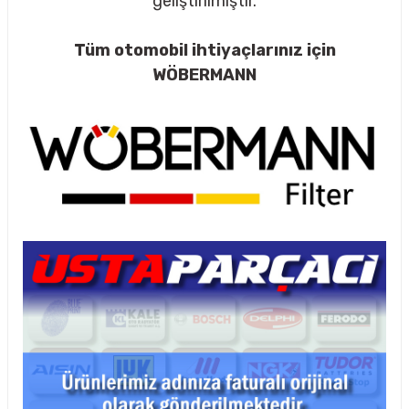
geliştirilmiştir.
Tüm otomobil ihtiyaçlarınız için
WÖBERMANN
rçalar
nları
sıtma
ve Rulman