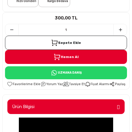
Hızlı Gönderi
Kargo Bedava
i
300,00 TL
Sepete Ekle
Hemen Al
Süspansiyon
UZMANA DANIŞ
ünleri
Yorum Yaz
Tavsiye Et
Fiyat Alarmı
Paylaş
Ürün Bilgisi
olu
temi