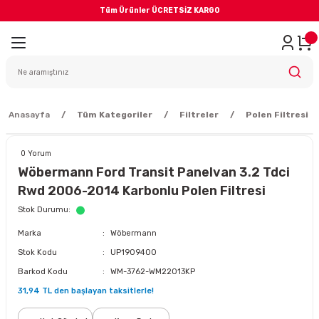
Tüm Ürünler ÜCRETSİZ KARGO
Geri Dön
iler
yodik Bakım
Anasayfa
Tüm Kategoriler
Filtreler
Polen Filtresi
0 Yorum
Wöbermann Ford Transit Panelvan 3.2 Tdci
Rwd 2006-2014 Karbonlu Polen Filtresi
eme Sistemi
Stok Durumu
Marka
Wöbermann
Balata
Stok Kodu
UP1909400
Barkod Kodu
WM-3762-WM22013KP
sörü
31,94 TL den başlayan taksitlerle!
ar