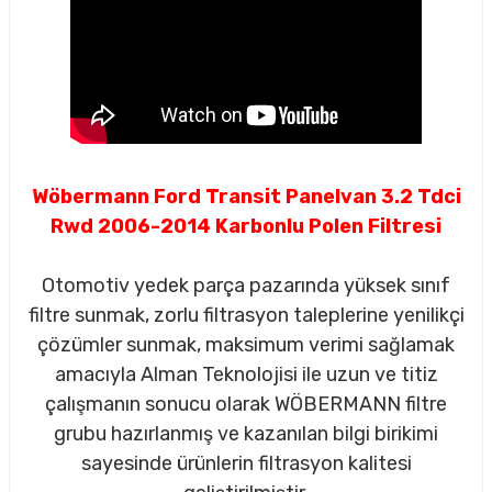
Wöbermann Ford Transit Panelvan 3.2 Tdci
Rwd 2006-2014 Karbonlu Polen Filtresi
Otomotiv yedek parça pazarında yüksek sınıf
filtre sunmak, zorlu filtrasyon taleplerine yenilikçi
çözümler sunmak, maksimum verimi sağlamak
amacıyla Alman Teknolojisi ile uzun ve titiz
çalışmanın sonucu olarak WÖBERMANN filtre
sörü
grubu hazırlanmış ve kazanılan bilgi birikimi
sayesinde ürünlerin filtrasyon kalitesi
m Ürünleri