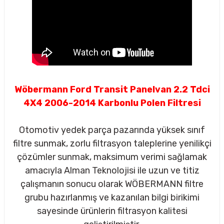
Wöbermann Ford Transit Panelvan 2.2 Tdci
4X4 2006-2014 Karbonlu Polen Filtresi
Otomotiv yedek parça pazarında yüksek sınıf
filtre sunmak, zorlu filtrasyon taleplerine yenilikçi
çözümler sunmak, maksimum verimi sağlamak
amacıyla Alman Teknolojisi ile uzun ve titiz
çalışmanın sonucu olarak WÖBERMANN filtre
sörü
grubu hazırlanmış ve kazanılan bilgi birikimi
sayesinde ürünlerin filtrasyon kalitesi
m Ürünleri