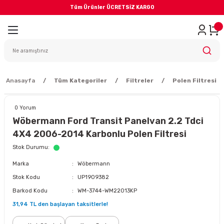
Tüm Ürünler ÜCRETSİZ KARGO
Geri Dön
iler
yodik Bakım
Anasayfa
Tüm Kategoriler
Filtreler
Polen Filtresi
0 Yorum
Wöbermann Ford Transit Panelvan 2.2 Tdci
4X4 2006-2014 Karbonlu Polen Filtresi
eme Sistemi
Stok Durumu
Marka
Wöbermann
Balata
Stok Kodu
UP1909382
Barkod Kodu
WM-3744-WM22013KP
sörü
31,94 TL den başlayan taksitlerle!
ar