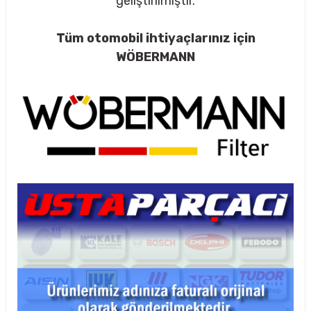
geliştirilmiştir.
Tüm otomobil ihtiyaçlarınız için
WÖBERMANN
rçalar
nları
sıtma
ve Rulman