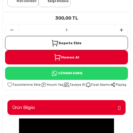
Hızlı Gönderi
Kargo Bedava
i
300,00 TL
Sepete Ekle
Hemen Al
Süspansiyon
UZMANA DANIŞ
ünleri
Yorum Yaz
Tavsiye Et
Fiyat Alarmı
Paylaş
Ürün Bilgisi
olu
temi