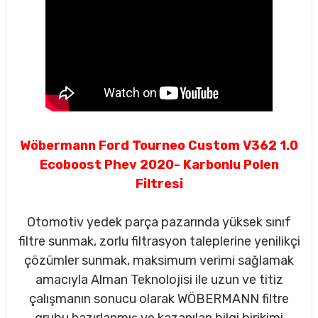
Wöbermann Ford Tourneo Custom V362 1.0
Ecoboost Phev 2020- Karbonlu Polen
Filtresi
Otomotiv yedek parça pazarında yüksek sınıf
filtre sunmak, zorlu filtrasyon taleplerine yenilikçi
çözümler sunmak, maksimum verimi sağlamak
sörü
amacıyla Alman Teknolojisi ile uzun ve titiz
çalışmanın sonucu olarak WÖBERMANN filtre
m Ürünleri