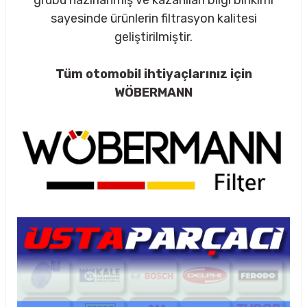
grubu hazırlanmış ve kazanılan bilgi birikimi
sayesinde ürünlerin filtrasyon kalitesi
geliştirilmiştir.
rçalar
Tüm otomobil ihtiyaçlarınız için
WÖBERMANN
nları
sıtma
ve Rulman