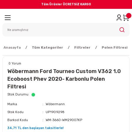
Tüm Ürünler ÜCRETSİZ KARGO
Geri Dön
iler
yodik Bakım
Anasayfa
Tüm Kategoriler
Filtreler
Polen Filtresi
0 Yorum
Wöbermann Ford Tourneo Custom V362 1.0
Ecoboost Phev 2020- Karbonlu Polen
eme Sistemi
Filtresi
Stok Durumu
Balata
Marka
Wöbermann
Stok Kodu
UP1909298
sörü
Barkod Kodu
WM-3660-WM29007KP
34,71 TL den başlayan taksitlerle!
ar