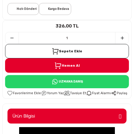
Hızlı Gönderi
Kargo Bedava
i
326,00 TL
Sepete Ekle
Süspansiyon
Hemen Al
ünleri
UZMANA DANIŞ
Yorum Yaz
Tavsiye Et
Fiyat Alarmı
Paylaş
olu
Ürün Bilgisi
temi