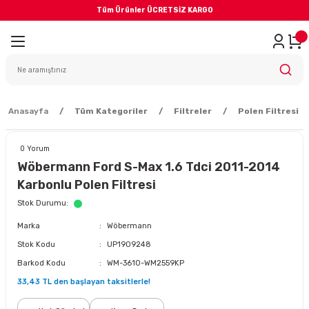
Tüm Ürünler ÜCRETSİZ KARGO
Geri Dön
iler
yodik Bakım
Anasayfa
Tüm Kategoriler
Filtreler
Polen Filtresi
0 Yorum
Wöbermann Ford S-Max 1.6 Tdci 2011-2014
Karbonlu Polen Filtresi
eme Sistemi
Stok Durumu
Marka
Wöbermann
Balata
Stok Kodu
UP1909248
Barkod Kodu
WM-3610-WM2559KP
sörü
33,43 TL den başlayan taksitlerle!
ar