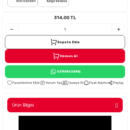
Hızlı Gönderi
Kargo Bedava
i
314,00 TL
Sepete Ekle
Hemen Al
Süspansiyon
UZMANA DANIŞ
ünleri
Yorum Yaz
Tavsiye Et
Fiyat Alarmı
Paylaş
Ürün Bilgisi
olu
temi