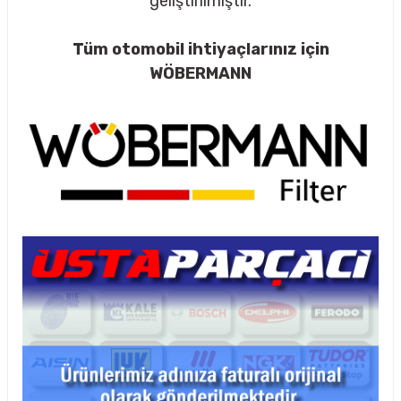
geliştirilmiştir.
Tüm otomobil ihtiyaçlarınız için
WÖBERMANN
rçalar
nları
sıtma
ve Rulman