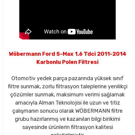
Wöbermann Ford S-Max 1.6 Tdci 2011-2014
Karbonlu Polen Filtresi
Otomotiv yedek parça pazarında yüksek sınıf
filtre sunmak, zorlu filtrasyon taleplerine yenilikçi
çözümler sunmak, maksimum verimi sağlamak
amacıyla Alman Teknolojisi ile uzun ve titiz
çalışmanın sonucu olarak WÖBERMANN filtre
sörü
grubu hazırlanmış ve kazanılan bilgi birikimi
sayesinde ürünlerin filtrasyon kalitesi
m Ürünleri