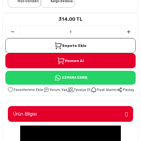
Hızlı Gönderi
Kargo Bedava
i
314,00 TL
Sepete Ekle
Hemen Al
Süspansiyon
UZMANA DANIŞ
ünleri
Yorum Yaz
Tavsiye Et
Fiyat Alarmı
Paylaş
Ürün Bilgisi
olu
temi