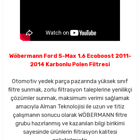
Wöbermann Ford S-Max 1.6 Ecoboost 2011-
2014 Karbonlu Polen Filtresi
Otomotiv yedek parça pazarında yüksek sınıf
filtre sunmak, zorlu filtrasyon taleplerine yenilikçi
çözümler sunmak, maksimum verimi sağlamak
amacıyla Alman Teknolojisi ile uzun ve titiz
çalışmanın sonucu olarak WÖBERMANN filtre
sörü
grubu hazırlanmış ve kazanılan bilgi birikimi
sayesinde ürünlerin filtrasyon kalitesi
m Ürünleri