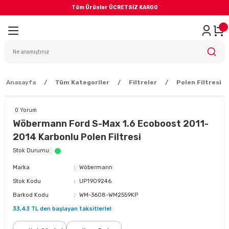
Tüm Ürünler ÜCRETSİZ KARGO
Geri Dön
iler
yodik Bakım
Anasayfa
Tüm Kategoriler
Filtreler
Polen Filtresi
0 Yorum
Wöbermann Ford S-Max 1.6 Ecoboost 2011-
2014 Karbonlu Polen Filtresi
eme Sistemi
Stok Durumu
Marka
Wöbermann
Balata
Stok Kodu
UP1909246
Barkod Kodu
WM-3608-WM2559KP
sörü
33,43 TL den başlayan taksitlerle!
ar