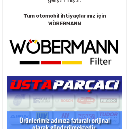
geliştirilmiştir.
Tüm otomobil ihtiyaçlarınız için
WÖBERMANN
rçalar
nları
sıtma
ve Rulman