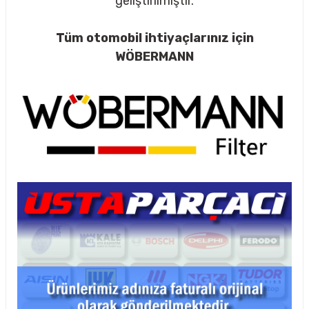
geliştirilmiştir.
Tüm otomobil ihtiyaçlarınız için
WÖBERMANN
rçalar
nları
sıtma
ve Rulman