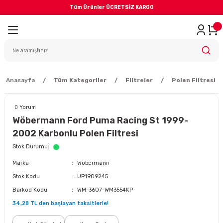
Tüm Ürünler ÜCRETSİZ KARGO
Geri Dön
iler
yodik Bakım
Anasayfa
Tüm Kategoriler
Filtreler
Polen Filtresi
0 Yorum
Wöbermann Ford Puma Racing St 1999-
2002 Karbonlu Polen Filtresi
eme Sistemi
Stok Durumu
Marka
Wöbermann
Balata
Stok Kodu
UP1909245
Barkod Kodu
WM-3607-WM3554KP
sörü
34,28 TL den başlayan taksitlerle!
ar