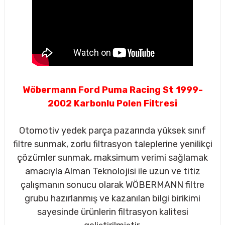
Wöbermann Ford Puma Racing St 1999-
2002 Karbonlu Polen Filtresi
Otomotiv yedek parça pazarında yüksek sınıf
filtre sunmak, zorlu filtrasyon taleplerine yenilikçi
çözümler sunmak, maksimum verimi sağlamak
amacıyla Alman Teknolojisi ile uzun ve titiz
çalışmanın sonucu olarak WÖBERMANN filtre
sörü
grubu hazırlanmış ve kazanılan bilgi birikimi
sayesinde ürünlerin filtrasyon kalitesi
m Ürünleri