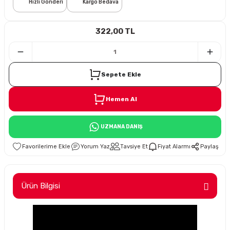
Hızlı Gönderi
Kargo Bedava
i
322,00 TL
Sepete Ekle
Hemen Al
Süspansiyon
UZMANA DANIŞ
ünleri
Yorum Yaz
Tavsiye Et
Fiyat Alarmı
Paylaş
Ürün Bilgisi
olu
temi