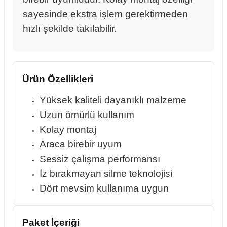
sayesinde ekstra işlem gerektirmeden
hızlı şekilde takılabilir.
rçalar
Ürün Özellikleri
nları
Yüksek kaliteli dayanıklı malzeme
Uzun ömürlü kullanım
sıtma
Kolay montaj
Araca birebir uyum
ve Rulman
Sessiz çalışma performansı
İz bırakmayan silme teknolojisi
Dört mevsim kullanıma uygun
Paket İçeriği