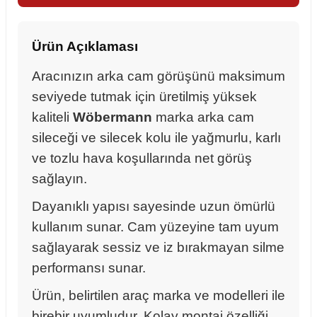
Ürün Açıklaması
Aracınızın arka cam görüşünü maksimum
seviyede tutmak için üretilmiş yüksek
kaliteli
Wöbermann
marka arka cam
sileceği ve silecek kolu ile yağmurlu, karlı
ve tozlu hava koşullarında net görüş
sağlayın.
Dayanıklı yapısı sayesinde uzun ömürlü
kullanım sunar. Cam yüzeyine tam uyum
sağlayarak sessiz ve iz bırakmayan silme
performansı sunar.
sörü
Ürün, belirtilen araç marka ve modelleri ile
m Ürünleri
birebir uyumludur. Kolay montaj özelliği