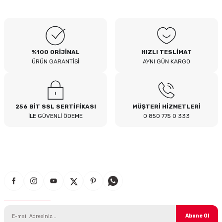
B... I... | 04/08/2026
Siteden yaklaşık 3 yıldır alışveriş
yapıyorum bir sıkıntı yaşamadım
tavsiye ederim
%100 ORİJİNAL
HIZLI TESLİMAT
B... A... | 23/07/2026
ÜRÜN GARANTİSİ
AYNI GÜN KARGO
Kullanışlı
E... E... | 16/07/2026
256 BİT SSL SERTİFİKASI
MÜŞTERİ HİZMETLERİ
İLE GÜVENLİ ÖDEME
0 850 775 0 333
Site sade ve hızlı yeterince açık
B... T... | 08/07/2026
güzel ürün
S... Y... | 18/06/2026
E-Bülten Aboneliği
çabuk gönderildi
SERHAT YILMAZ | 18/06/2026
Abone Ol