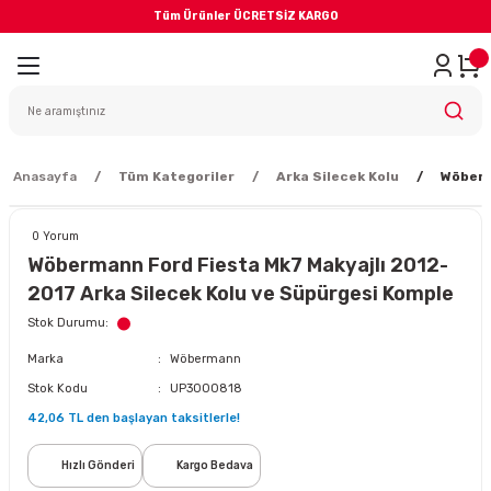
Tüm Ürünler ÜCRETSİZ KARGO
Geri Dön
iler
yodik Bakım
Anasayfa
Tüm Kategoriler
Arka Silecek Kolu
Wöberm
0 Yorum
Wöbermann Ford Fiesta Mk7 Makyajlı 2012-
2017 Arka Silecek Kolu ve Süpürgesi Komple
eme Sistemi
Stok Durumu
Marka
Wöbermann
Balata
Stok Kodu
UP3000818
42,06 TL den başlayan taksitlerle!
sörü
Hızlı Gönderi
Kargo Bedava
ar