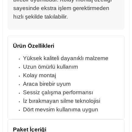
sayesinde ekstra işlem gerektirmeden
hızlı şekilde takılabilir.
rçalar
Ürün Özellikleri
nları
Yüksek kaliteli dayanıklı malzeme
Uzun ömürlü kullanım
sıtma
Kolay montaj
Araca birebir uyum
ve Rulman
Sessiz çalışma performansı
İz bırakmayan silme teknolojisi
Dört mevsim kullanıma uygun
Paket İçeriği