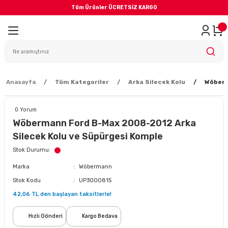
Tüm Ürünler ÜCRETSİZ KARGO
Geri Dön
iler
yodik Bakım
Anasayfa
Tüm Kategoriler
Arka Silecek Kolu
Wöberm
0 Yorum
Wöbermann Ford B-Max 2008-2012 Arka
Silecek Kolu ve Süpürgesi Komple
eme Sistemi
Stok Durumu
Marka
Wöbermann
Balata
Stok Kodu
UP3000815
42,06 TL den başlayan taksitlerle!
sörü
Hızlı Gönderi
Kargo Bedava
ar