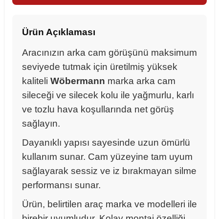
Ürün Açıklaması
Aracınızın arka cam görüşünü maksimum
seviyede tutmak için üretilmiş yüksek
kaliteli
Wöbermann
marka arka cam
sileceği ve silecek kolu ile yağmurlu, karlı
ve tozlu hava koşullarında net görüş
sağlayın.
Dayanıklı yapısı sayesinde uzun ömürlü
kullanım sunar. Cam yüzeyine tam uyum
sağlayarak sessiz ve iz bırakmayan silme
performansı sunar.
sörü
Ürün, belirtilen araç marka ve modelleri ile
m Ürünleri
birebir uyumludur. Kolay montaj özelliği