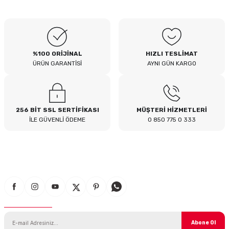
B... I... | 04/08/2026
Siteden yaklaşık 3 yıldır alışveriş
yapıyorum bir sıkıntı yaşamadım
tavsiye ederim
%100 ORİJİNAL
HIZLI TESLİMAT
B... A... | 23/07/2026
ÜRÜN GARANTİSİ
AYNI GÜN KARGO
Kullanışlı
E... E... | 16/07/2026
256 BİT SSL SERTİFİKASI
MÜŞTERİ HİZMETLERİ
İLE GÜVENLİ ÖDEME
0 850 775 0 333
Site sade ve hızlı yeterince açık
B... T... | 08/07/2026
güzel ürün
S... Y... | 18/06/2026
E-Bülten Aboneliği
çabuk gönderildi
SERHAT YILMAZ | 18/06/2026
Abone Ol