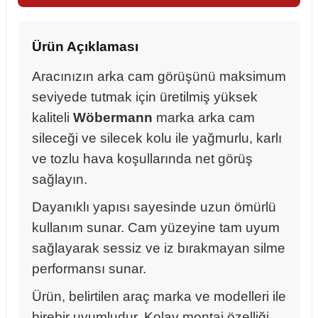
Ürün Açıklaması
Aracınızın arka cam görüşünü maksimum
seviyede tutmak için üretilmiş yüksek
kaliteli
Wöbermann
marka arka cam
sileceği ve silecek kolu ile yağmurlu, karlı
ve tozlu hava koşullarında net görüş
sağlayın.
Dayanıklı yapısı sayesinde uzun ömürlü
kullanım sunar. Cam yüzeyine tam uyum
sağlayarak sessiz ve iz bırakmayan silme
performansı sunar.
sörü
Ürün, belirtilen araç marka ve modelleri ile
m Ürünleri
birebir uyumludur. Kolay montaj özelliği