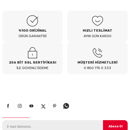
B... I... | 04/08/2026
Siteden yaklaşık 3 yıldır alışveriş
yapıyorum bir sıkıntı yaşamadım
tavsiye ederim
%100 ORİJİNAL
HIZLI TESLİMAT
B... A... | 23/07/2026
ÜRÜN GARANTİSİ
AYNI GÜN KARGO
Kullanışlı
E... E... | 16/07/2026
256 BİT SSL SERTİFİKASI
MÜŞTERİ HİZMETLERİ
İLE GÜVENLİ ÖDEME
0 850 775 0 333
Site sade ve hızlı yeterince açık
B... T... | 08/07/2026
güzel ürün
S... Y... | 18/06/2026
E-Bülten Aboneliği
çabuk gönderildi
SERHAT YILMAZ | 18/06/2026
Abone Ol