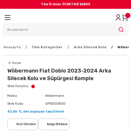
Tüm Ürünler ÜCRETSİZ KARGO
Geri Dön
iler
yodik Bakım
Anasayfa
Tüm Kategoriler
Arka Silecek Kolu
Wöberm
0 Yorum
Wöbermann Fiat Doblo 2023-2024 Arka
Silecek Kolu ve Süpürgesi Komple
eme Sistemi
Stok Durumu
Marka
Wöbermann
Balata
Stok Kodu
UP3000800
42,06 TL den başlayan taksitlerle!
sörü
Hızlı Gönderi
Kargo Bedava
ar