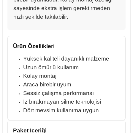
sayesinde ekstra işlem gerektirmeden
hızlı şekilde takılabilir.
rçalar
Ürün Özellikleri
nları
Yüksek kaliteli dayanıklı malzeme
Uzun ömürlü kullanım
sıtma
Kolay montaj
Araca birebir uyum
ve Rulman
Sessiz çalışma performansı
İz bırakmayan silme teknolojisi
Dört mevsim kullanıma uygun
Paket İçeriği