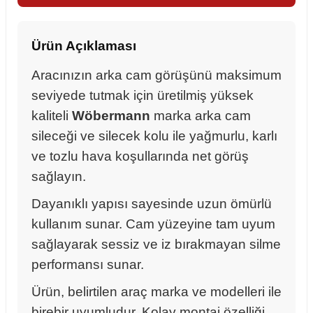
Ürün Açıklaması
Aracınızın arka cam görüşünü maksimum
seviyede tutmak için üretilmiş yüksek
kaliteli
Wöbermann
marka arka cam
sileceği ve silecek kolu ile yağmurlu, karlı
ve tozlu hava koşullarında net görüş
sağlayın.
Dayanıklı yapısı sayesinde uzun ömürlü
kullanım sunar. Cam yüzeyine tam uyum
sağlayarak sessiz ve iz bırakmayan silme
performansı sunar.
sörü
Ürün, belirtilen araç marka ve modelleri ile
m Ürünleri
birebir uyumludur. Kolay montaj özelliği