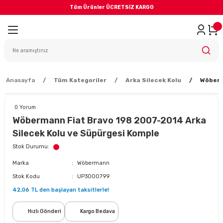
Tüm Ürünler ÜCRETSİZ KARGO
Geri Dön
iler
yodik Bakım
Anasayfa
Tüm Kategoriler
Arka Silecek Kolu
Wöberm
0 Yorum
Wöbermann Fiat Bravo 198 2007-2014 Arka
Silecek Kolu ve Süpürgesi Komple
eme Sistemi
Stok Durumu
Marka
Wöbermann
Balata
Stok Kodu
UP3000799
42,06 TL den başlayan taksitlerle!
sörü
Hızlı Gönderi
Kargo Bedava
ar