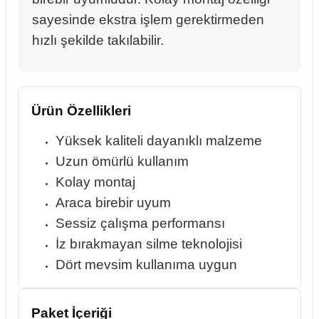
sayesinde ekstra işlem gerektirmeden
hızlı şekilde takılabilir.
rçalar
Ürün Özellikleri
nları
Yüksek kaliteli dayanıklı malzeme
Uzun ömürlü kullanım
sıtma
Kolay montaj
Araca birebir uyum
ve Rulman
Sessiz çalışma performansı
İz bırakmayan silme teknolojisi
Dört mevsim kullanıma uygun
Paket İçeriği