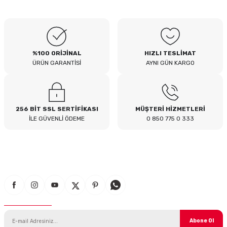
B... I... | 04/08/2026
Siteden yaklaşık 3 yıldır alışveriş
yapıyorum bir sıkıntı yaşamadım
tavsiye ederim
%100 ORİJİNAL
HIZLI TESLİMAT
B... A... | 23/07/2026
ÜRÜN GARANTİSİ
AYNI GÜN KARGO
Kullanışlı
E... E... | 16/07/2026
256 BİT SSL SERTİFİKASI
MÜŞTERİ HİZMETLERİ
İLE GÜVENLİ ÖDEME
0 850 775 0 333
Site sade ve hızlı yeterince açık
B... T... | 08/07/2026
güzel ürün
S... Y... | 18/06/2026
E-Bülten Aboneliği
çabuk gönderildi
SERHAT YILMAZ | 18/06/2026
Abone Ol