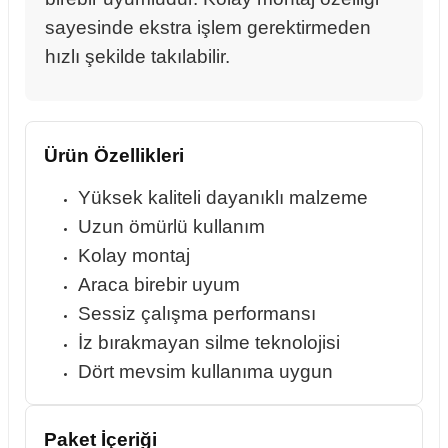
sayesinde ekstra işlem gerektirmeden
hızlı şekilde takılabilir.
rçalar
Ürün Özellikleri
nları
Yüksek kaliteli dayanıklı malzeme
Uzun ömürlü kullanım
sıtma
Kolay montaj
Araca birebir uyum
ve Rulman
Sessiz çalışma performansı
İz bırakmayan silme teknolojisi
Dört mevsim kullanıma uygun
Paket İçeriği