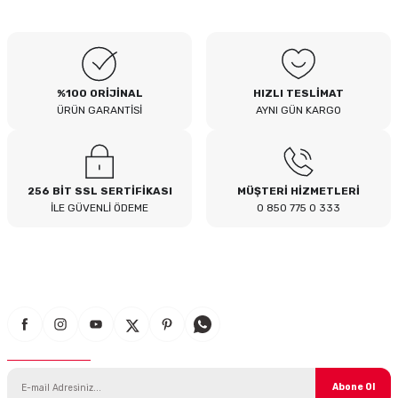
B... I... | 04/08/2026
Siteden yaklaşık 3 yıldır alışveriş
yapıyorum bir sıkıntı yaşamadım
tavsiye ederim
%100 ORİJİNAL
HIZLI TESLİMAT
B... A... | 23/07/2026
ÜRÜN GARANTİSİ
AYNI GÜN KARGO
Kullanışlı
E... E... | 16/07/2026
256 BİT SSL SERTİFİKASI
MÜŞTERİ HİZMETLERİ
İLE GÜVENLİ ÖDEME
0 850 775 0 333
Site sade ve hızlı yeterince açık
B... T... | 08/07/2026
güzel ürün
S... Y... | 18/06/2026
E-Bülten Aboneliği
çabuk gönderildi
SERHAT YILMAZ | 18/06/2026
Abone Ol