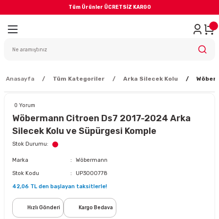
Tüm Ürünler ÜCRETSİZ KARGO
Geri Dön
iler
yodik Bakım
Anasayfa
Tüm Kategoriler
Arka Silecek Kolu
Wöberm
0 Yorum
Wöbermann Citroen Ds7 2017-2024 Arka
Silecek Kolu ve Süpürgesi Komple
eme Sistemi
Stok Durumu
Marka
Wöbermann
Balata
Stok Kodu
UP3000778
42,06 TL den başlayan taksitlerle!
sörü
Hızlı Gönderi
Kargo Bedava
ar