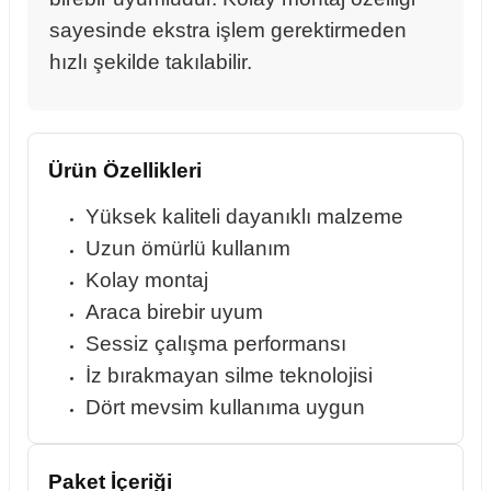
sayesinde ekstra işlem gerektirmeden
hızlı şekilde takılabilir.
rçalar
Ürün Özellikleri
nları
Yüksek kaliteli dayanıklı malzeme
Uzun ömürlü kullanım
sıtma
Kolay montaj
Araca birebir uyum
ve Rulman
Sessiz çalışma performansı
İz bırakmayan silme teknolojisi
Dört mevsim kullanıma uygun
Paket İçeriği