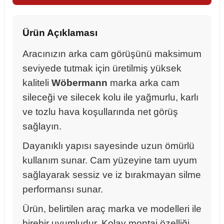
Ürün Açıklaması
Aracınızın arka cam görüşünü maksimum
seviyede tutmak için üretilmiş yüksek
kaliteli
Wöbermann
marka arka cam
sileceği ve silecek kolu ile yağmurlu, karlı
ve tozlu hava koşullarında net görüş
sağlayın.
Dayanıklı yapısı sayesinde uzun ömürlü
kullanım sunar. Cam yüzeyine tam uyum
sağlayarak sessiz ve iz bırakmayan silme
performansı sunar.
sörü
Ürün, belirtilen araç marka ve modelleri ile
m Ürünleri
birebir uyumludur. Kolay montaj özelliği