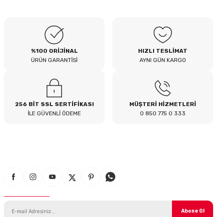
B... I... | 04/08/2026
Siteden yaklaşık 3 yıldır alışveriş
yapıyorum bir sıkıntı yaşamadım
tavsiye ederim
%100 ORİJİNAL
HIZLI TESLİMAT
B... A... | 23/07/2026
ÜRÜN GARANTİSİ
AYNI GÜN KARGO
Kullanışlı
E... E... | 16/07/2026
256 BİT SSL SERTİFİKASI
MÜŞTERİ HİZMETLERİ
İLE GÜVENLİ ÖDEME
0 850 775 0 333
Site sade ve hızlı yeterince açık
B... T... | 08/07/2026
güzel ürün
S... Y... | 18/06/2026
E-Bülten Aboneliği
çabuk gönderildi
SERHAT YILMAZ | 18/06/2026
Abone Ol