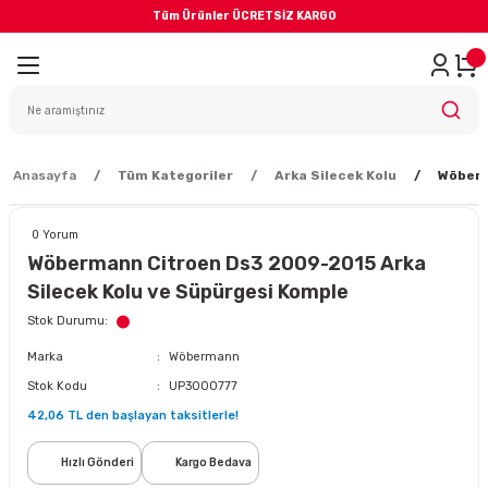
Tüm Ürünler ÜCRETSİZ KARGO
Geri Dön
iler
yodik Bakım
Anasayfa
Tüm Kategoriler
Arka Silecek Kolu
Wöberm
0 Yorum
Wöbermann Citroen Ds3 2009-2015 Arka
Silecek Kolu ve Süpürgesi Komple
eme Sistemi
Stok Durumu
Marka
Wöbermann
Balata
Stok Kodu
UP3000777
42,06 TL den başlayan taksitlerle!
sörü
Hızlı Gönderi
Kargo Bedava
ar