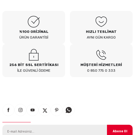
B... I... | 04/08/2026
Siteden yaklaşık 3 yıldır alışveriş
yapıyorum bir sıkıntı yaşamadım
tavsiye ederim
%100 ORİJİNAL
HIZLI TESLİMAT
B... A... | 23/07/2026
ÜRÜN GARANTİSİ
AYNI GÜN KARGO
Kullanışlı
E... E... | 16/07/2026
256 BİT SSL SERTİFİKASI
MÜŞTERİ HİZMETLERİ
İLE GÜVENLİ ÖDEME
0 850 775 0 333
Site sade ve hızlı yeterince açık
B... T... | 08/07/2026
güzel ürün
S... Y... | 18/06/2026
E-Bülten Aboneliği
çabuk gönderildi
SERHAT YILMAZ | 18/06/2026
Abone Ol