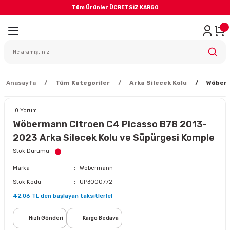
Tüm Ürünler ÜCRETSİZ KARGO
Geri Dön
iler
yodik Bakım
Anasayfa
Tüm Kategoriler
Arka Silecek Kolu
Wöberm
0 Yorum
Wöbermann Citroen C4 Picasso B78 2013-
2023 Arka Silecek Kolu ve Süpürgesi Komple
eme Sistemi
Stok Durumu
Marka
Wöbermann
Balata
Stok Kodu
UP3000772
42,06 TL den başlayan taksitlerle!
sörü
Hızlı Gönderi
Kargo Bedava
ar