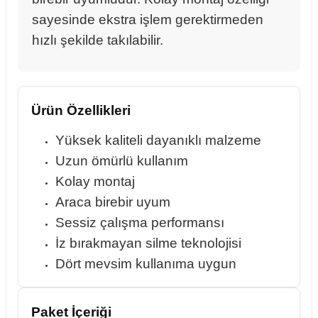
sayesinde ekstra işlem gerektirmeden
hızlı şekilde takılabilir.
rçalar
Ürün Özellikleri
nları
Yüksek kaliteli dayanıklı malzeme
Uzun ömürlü kullanım
sıtma
Kolay montaj
Araca birebir uyum
ve Rulman
Sessiz çalışma performansı
İz bırakmayan silme teknolojisi
Dört mevsim kullanıma uygun
Paket İçeriği