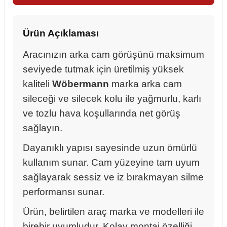
Ürün Açıklaması
Aracınızın arka cam görüşünü maksimum
seviyede tutmak için üretilmiş yüksek
kaliteli
Wöbermann
marka arka cam
sileceği ve silecek kolu ile yağmurlu, karlı
ve tozlu hava koşullarında net görüş
sağlayın.
Dayanıklı yapısı sayesinde uzun ömürlü
kullanım sunar. Cam yüzeyine tam uyum
sağlayarak sessiz ve iz bırakmayan silme
performansı sunar.
sörü
Ürün, belirtilen araç marka ve modelleri ile
m Ürünleri
birebir uyumludur. Kolay montaj özelliği