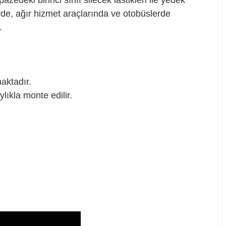
pazedeki birinci sınıf silecek lastikleri ile yedek
rde, ağır hizmet araçlarında ve otobüslerde
.
aktadır.
lıkla monte edilir.