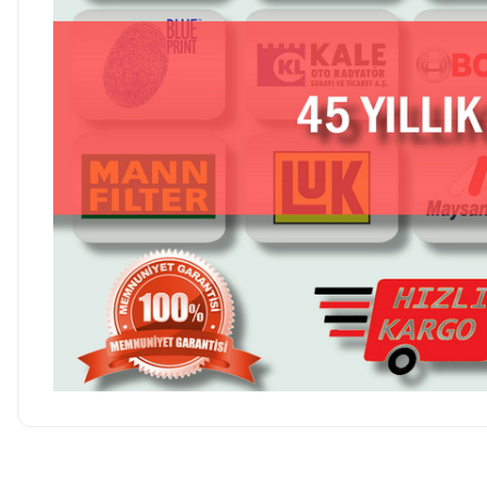
Hesaplı fiyatlar ve orijinal ürünler. Tavsiye
ederim. Sadece kargolamada hassas parçaların
Ürün hakkında henü
hasarsız gelmesi için bir tık daha fazla tedbir