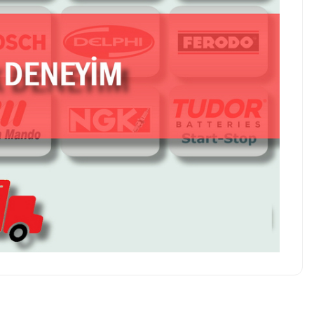
z soru sorulmamış.