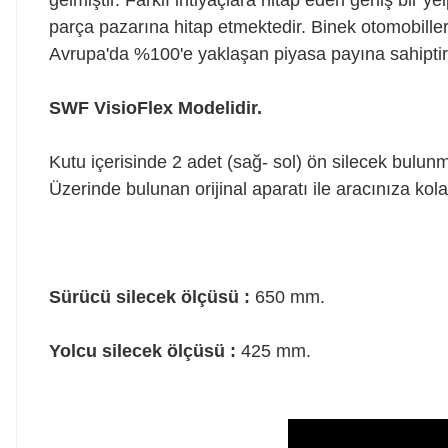
gelmiştir. Farklı ihtiyaçlara hitap eden geniş bir yel
parça pazarına hitap etmektedir. Binek otomobille
Avrupa'da %100'e yaklaşan piyasa payına sahiptir
SWF VisioFlex Modelidir.
Kutu içerisinde 2 adet (sağ- sol) ön silecek bulunm
Üzerinde bulunan orijinal aparatı ile aracınıza kolay
Sürücü silecek ölçüsü
:
650 mm.
Yolcu silecek ölçüsü
:
425 mm.