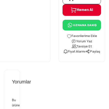
Hemen Al
UZMANA DANIŞ
Yorum Yaz
Tavsiye Et
Fiyat Alarmı
Paylaş
Yorumlar
Bu
ürüne