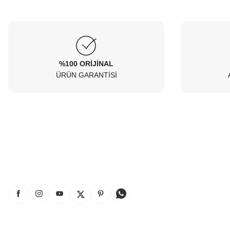
alınırsa olsa süper olur.
Soru
O... E... | 05/08/2026
Peugeot 307 1.4 filtre seti aldim hepsi orjinal
%100 ORİJİNAL
bosch güvenle alabilirsiniz
ÜRÜN GARANTİSİ
B... I... | 04/08/2026
Siteden yaklaşık 3 yıldır alışveriş yapıyorum bir
sıkıntı yaşamadım tavsiye ederim
B... A... | 23/07/2026
Kullanışlı
E... E... | 16/07/2026