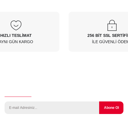
 Sor
HIZLI TESLİMAT
256 BİT SSL SERTİF
AYNI GÜN KARGO
İLE GÜVENLİ ÖDE
E-Bülten Aboneliği
Abone Ol