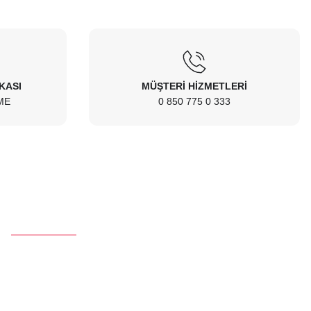
İKASI
MÜŞTERİ HİZMETLERİ
ME
0 850 775 0 333
İletişim
Telefon :
0 850 775 0 333
E-Mail :
info@ustaparcaci.com.tr