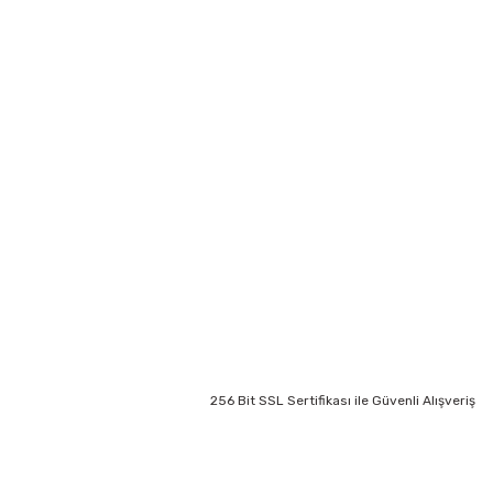
Kaporta Aksamı
Yakıt ve Enjeksiyon Sistemi
İç Donanım
Elektirik Aksamı
Fren Sistemi
Egzoz Sistemi
Motor ve Parçaları
Şarj Sistemi
Aydınlatma Aksamı
Filtre Sistemi
Marş Sistemi
Konfor Sistemleri
Ateşleme Sistemi
Basınçlı Hava Sistemi
256 Bit SSL Sertifikası ile Güvenli Alışveriş