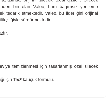
lasında orijinal silecek tedarikçisidir. Silecek
ilerinden biri olan Valeo, hem bağımsız yenileme
tedarik etmektedir. Valeo, bu liderliğini orijinal
ikçiliğiyle sürdürmektedir.
adır.
viye temizlenmesi için tasarlanmış özel silecek
iği için Tec² kauçuk formülü.
z soru sorulmamış.