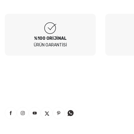
Soru
Peugeot 307 1.4 filtre seti aldim hepsi orjinal bosch güvenle
alabilirsiniz
B... I... | 04/08/2026
%100 ORİJİNAL
ÜRÜN GARANTİSİ
Siteden yaklaşık 3 yıldır alışveriş yapıyorum bir sıkıntı yaşamadım
tavsiye ederim
B... A... | 23/07/2026
Kullanışlı
E... E... | 16/07/2026
Site sade ve hızlı yeterince açık
B... T... | 08/07/2026
güzel ürün