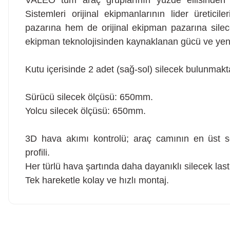
VALEO tüm araç gruplarının yüzde ellisinden faz
Sistemleri orijinal ekipmanlarının lider üretic
pazarına hem de orijinal ekipman pazarına silecek 
ekipman teknolojisinden kaynaklanan gücü ve yenil
Kutu içerisinde 2 adet (sağ-sol) silecek bulunmakt
Sürücü silecek ölçüsü: 650mm.
Yolcu silecek ölçüsü: 650mm.
3D hava akımı kontrolü; araç camının en üst se
profili.
Her türlü hava şartında daha dayanıklı silecek last
Tek hareketle kolay ve hızlı montaj.
Hesaplı fiyatlar ve orijinal ürünler. Tavsiye ederim. Sadece
kargolamada hassas parçaların hasarsız gelmesi için bir tık daha
Ürün hakkında henü
fazla tedbir alınırsa olsa süper olur.
O... E... | 05/08/2026