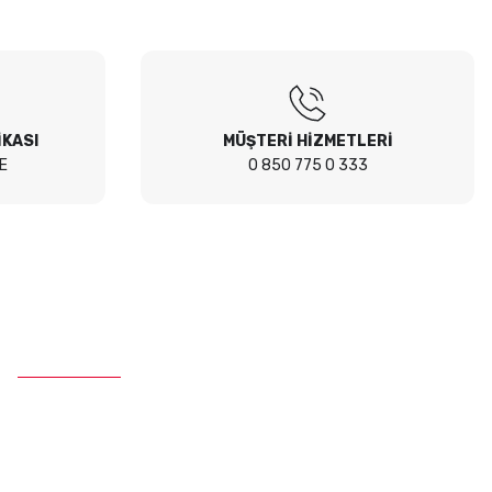
İKASI
MÜŞTERİ HİZMETLERİ
E
0 850 775 0 333
İletişim
Telefon :
0 850 775 0 333
E-Mail :
info@ustaparcaci.com.tr