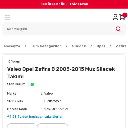
Tüm Ürünler ÜCRETSİZ KARGO
Geri Dön
iler
yodik Bakım
Anasayfa
Tüm Kategoriler
Silecek
Opel
Zafira
0 Yorum
Valeo Opel Zafira B 2005-2015 Muz Silecek
Takımı
eme Sistemi
Stok Durumu
Marka
Valeo
Balata
Stok Kodu
UP1835197
Barkod Kodu
1987UP1835197
sörü
94,98 TL den başlayan taksitlerle!
ar