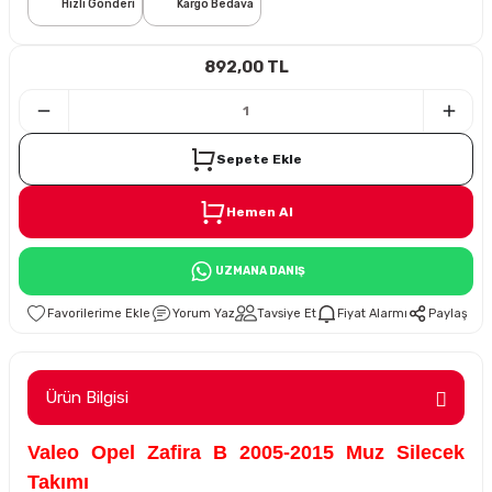
Hızlı Gönderi
Kargo Bedava
i
892,00 TL
Sepete Ekle
Hemen Al
Süspansiyon
UZMANA DANIŞ
ünleri
Yorum Yaz
Tavsiye Et
Fiyat Alarmı
Paylaş
Ürün Bilgisi
olu
Valeo Opel Zafira B 2005-2015 Muz Silecek
temi
Takımı