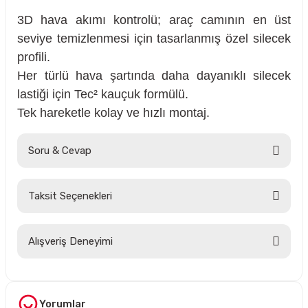
3D hava akımı kontrolü; araç camının en üst
seviye temizlenmesi için tasarlanmış özel silecek
profili.
rçalar
Her türlü hava şartında daha dayanıklı silecek
lastiği için Tec² kauçuk formülü.
Tek hareketle kolay ve hızlı montaj.
nları
Soru & Cevap
sıtma
Taksit Seçenekleri
ve Rulman
Ürün hakkında henüz soru sorulmamış.
Alışveriş Deneyimi
Soru Sor
Hesaplı fiyatlar ve orijinal ürünler.
Tavsiye ederim. Sadece kargolamada
hassas parçaların hasarsız gelmesi
Yorumlar
için bir tık daha fazla tedbir alınırsa