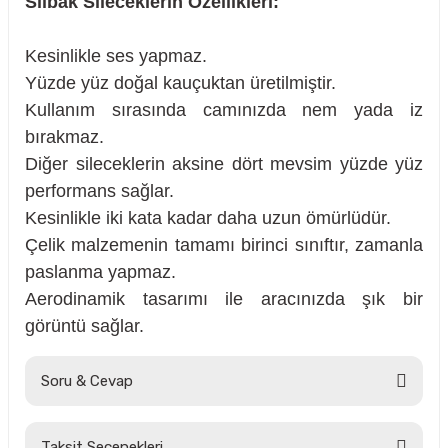
Silbak Sileceklerin Özellikleri:
Kesinlikle ses yapmaz.
Yüzde yüz doğal kauçuktan üretilmiştir.
rçalar
Kullanım sırasında camınızda nem yada iz
bırakmaz.
Diğer sileceklerin aksine dört mevsim yüzde yüz
performans sağlar.
nları
Kesinlikle iki kata kadar daha uzun ömürlüdür.
Çelik malzemenin tamamı birinci sınıftır, zamanla
sıtma
paslanma yapmaz.
Aerodinamik tasarımı ile aracınızda şık bir
ve Rulman
görüntü sağlar.
Soru & Cevap
Taksit Seçenekleri