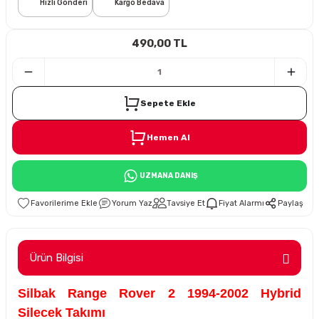
Hızlı Gönderi
Kargo Bedava
i
490,00 TL
Sepete Ekle
Hemen Al
Süspansiyon
UZMANA DANIŞ
ünleri
Yorum Yaz
Tavsiye Et
Fiyat Alarmı
Paylaş
Ürün Bilgisi
olu
Silbak Range Rover 2 1994-2002 Hybrid
temi
Silecek Takımı