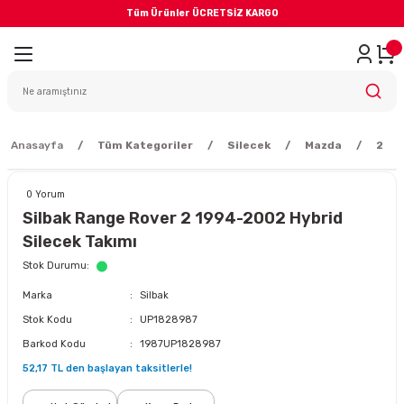
Tüm Ürünler ÜCRETSİZ KARGO
Geri Dön
iler
yodik Bakım
Anasayfa
Tüm Kategoriler
Silecek
Mazda
2
0 Yorum
Silbak Range Rover 2 1994-2002 Hybrid
Silecek Takımı
eme Sistemi
Stok Durumu
Marka
Silbak
Balata
Stok Kodu
UP1828987
Barkod Kodu
1987UP1828987
sörü
52,17 TL den başlayan taksitlerle!
ar