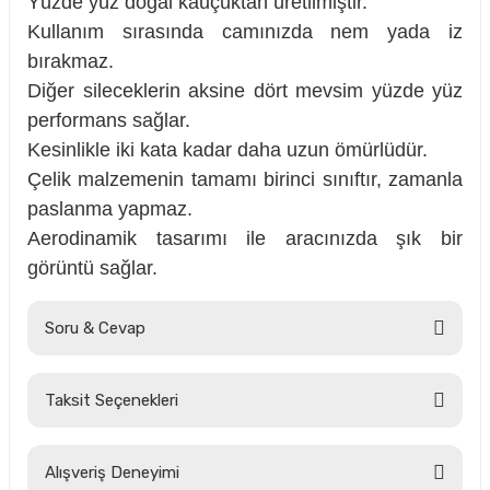
Yüzde yüz doğal kauçuktan üretilmiştir.
Kullanım sırasında camınızda nem yada iz
bırakmaz.
Diğer sileceklerin aksine dört mevsim yüzde yüz
rçalar
performans sağlar.
Kesinlikle iki kata kadar daha uzun ömürlüdür.
Çelik malzemenin tamamı birinci sınıftır, zamanla
paslanma yapmaz.
nları
Aerodinamik tasarımı ile aracınızda şık bir
görüntü sağlar.
sıtma
ve Rulman
Soru & Cevap
Taksit Seçenekleri
Ürün hakkında henüz soru sorulmamış.
Alışveriş Deneyimi
Soru Sor