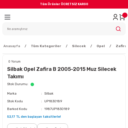
Tüm Ürünler ÜCRETSİZ KARGO
Geri Dön
iler
yodik Bakım
Anasayfa
Tüm Kategoriler
Silecek
Opel
Zafira
0 Yorum
Silbak Opel Zafira B 2005-2015 Muz Silecek
Takımı
eme Sistemi
Stok Durumu
Marka
Silbak
Balata
Stok Kodu
UP1830189
Barkod Kodu
1987UP1830189
sörü
52,17 TL den başlayan taksitlerle!
ar