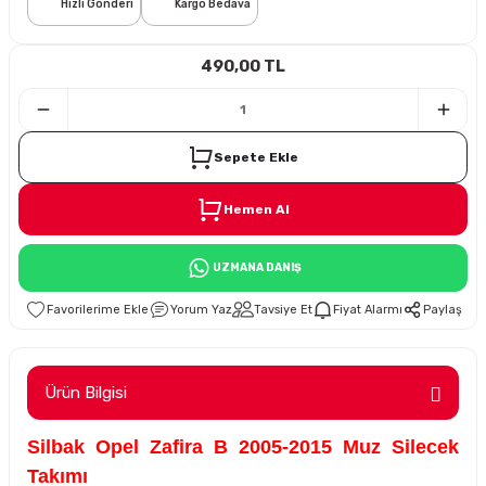
Hızlı Gönderi
Kargo Bedava
i
490,00 TL
Sepete Ekle
Hemen Al
Süspansiyon
UZMANA DANIŞ
ünleri
Yorum Yaz
Tavsiye Et
Fiyat Alarmı
Paylaş
Ürün Bilgisi
olu
Silbak Opel Zafira B 2005-2015 Muz Silecek
temi
Takımı